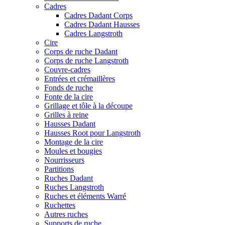
Cadres
Cadres Dadant Corps
Cadres Dadant Hausses
Cadres Langstroth
Cire
Corps de ruche Dadant
Corps de ruche Langstroth
Couvre-cadres
Entrées et crémaillères
Fonds de ruche
Fonte de la cire
Grillage et tôle à la découpe
Grilles à reine
Hausses Dadant
Hausses Root pour Langstroth
Montage de la cire
Moules et bougies
Nourrisseurs
Partitions
Ruches Dadant
Ruches Langstroth
Ruches et éléments Warré
Ruchettes
Autres ruches
Supports de ruche