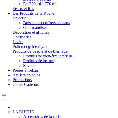
De 370 ml à 770 ml
Seaux et fûts
Les Produits de la Ruche
Épicerie
Boissons et coffrets cadeaux
Gourmandises
Décoration et affiches
Confiseries
Livres
Pollen et gelée royale
Produits de beauté et de bien-être
Produits de bien-être intérieur
Produits de beauté
Savons
Pièges à frelons
Ateliers apicoles
Promotions
Cartes Cadeaux
LA RUCHE
Accessoires de la ruche