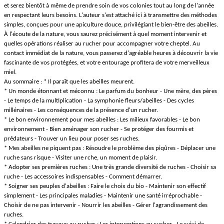
et serez bientôt à même de prendre soin de vos colonies tout au long de l'année
en respectant leurs besoins. L'auteur s'est attaché ici à transmettre des méthodes
simples, conçues pour une apiculture douce, privilégiant le bien-être des abeilles.
À l'écoute de la nature, vous saurez précisément à quel moment intervenir et
quelles opérations réaliser au rucher pour accompagner votre cheptel. Au
contact immédiat de la nature, vous passerez d'agréable heures à découvrir la vie
fascinante de vos protégées, et votre entourage profitera de votre merveilleux
miel.
Au sommaire : * Il paraît que les abeilles meurent.
* Un monde étonnant et méconnu : Le parfum du bonheur - Une mère, des pères
- Le temps de la multiplication - La symphonie fleurs/abeilles - Des cycles
millénaires - Les conséquences de la présence d'un rucher.
* Le bon environnement pour mes abeilles : Les milieux favorables - Le bon
environnement - Bien aménager son rucher - Se protéger des fourmis et
prédateurs - Trouver un lieu pour poser ses ruches.
* Mes abeilles ne piquent pas : Résoudre le problème des piqûres - Déplacer une
ruche sans risque - Visiter une rche, un moment de plaisir.
* Adopter ses premières ruches : Une très grande diversité de ruches - Choisir sa
ruche - Les accessoires indispensables - Comment démarrer.
* Soigner ses peuples d'abeilles : Faire le choix du bio - Maintenir son effectif
simplement - Les principales maladies - Maintenir une santé irréprochable -
Choisir de ne pas intervenir - Nourrir les abeilles - Gérer l'agrandissement des
ruches.