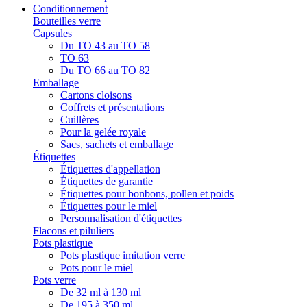
Conditionnement
Bouteilles verre
Capsules
Du TO 43 au TO 58
TO 63
Du TO 66 au TO 82
Emballage
Cartons cloisons
Coffrets et présentations
Cuillères
Pour la gelée royale
Sacs, sachets et emballage
Étiquettes
Étiquettes d'appellation
Étiquettes de garantie
Étiquettes pour bonbons, pollen et poids
Étiquettes pour le miel
Personnalisation d'étiquettes
Flacons et piluliers
Pots plastique
Pots plastique imitation verre
Pots pour le miel
Pots verre
De 32 ml à 130 ml
De 195 à 350 ml