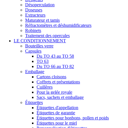
Désoperculation
Doseuses
Extracteurs
Maturateur et tamis
Réfractomètres et déshumidificateurs
Robinets
Traitement des opercules
LE CONDITIONNEMENT
Bouteilles verre
Capsules
Du TO 43 au TO 58
TO 63
Du TO 66 au TO 82
Emballage
Cartons cloisons
Coffrets et présentations
Cuillères
Pour la gelée royale
Sacs, sachets et emballage
Étiquettes
Étiquettes d'appellation
Étiquettes de garantie
Étiquettes pour bonbons, pollen et poids
Étiquettes pour le miel