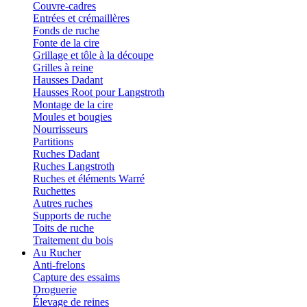
Couvre-cadres
Entrées et crémaillères
Fonds de ruche
Fonte de la cire
Grillage et tôle à la découpe
Grilles à reine
Hausses Dadant
Hausses Root pour Langstroth
Montage de la cire
Moules et bougies
Nourrisseurs
Partitions
Ruches Dadant
Ruches Langstroth
Ruches et éléments Warré
Ruchettes
Autres ruches
Supports de ruche
Toits de ruche
Traitement du bois
Au Rucher
Anti-frelons
Capture des essaims
Droguerie
Élevage de reines