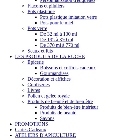
Personnalisation d'étiquettes
Flacons et piluliers
Pots plastique
Pots plastique imitation verre
Pots pour le miel
Pots verre
De 32 ml à 130 ml
De 195 à 350 ml
De 370 ml à 770 ml
Seaux et fûts
LES PRODUITS DE LA RUCHE
Épicerie
Boissons et coffrets cadeaux
Gourmandises
Décoration et affiches
Confiseries
Livres
Pollen et gelée royale
Produits de beauté et de bien-être
Produits de bien-être intérieur
Produits de beauté
Savons
PROMOTIONS
Cartes Cadeaux
ATELIERS D'APICULTURE