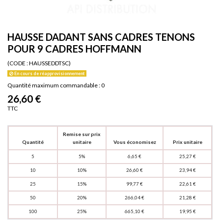
HAUSSE DADANT SANS CADRES TENONS
POUR 9 CADRES HOFFMANN
(CODE :
HAUSSEDDTSC)
En cours de réapprovisionnement
Quantité maximum commandable : 0
26,60 €
TTC
Remise sur prix
Quantité
unitaire
Vous économisez
Prix unitaire
5
5%
6,65 €
25,27 €
10
10%
26,60 €
23,94 €
25
15%
99,77 €
22,61 €
50
20%
266,04 €
21,28 €
100
25%
665,10 €
19,95 €