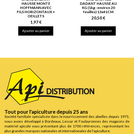
HAUSSE MONTE
DADANT HAUSSE AU
HOFFMANN AVEC
KG (1kg : environ 20
FILS HORIZONTAUX +
feuilles) 13x41CM
OEILLETS
20,50 €
1,97 €
Ajouter au panier
Ajouter au panier
Tout pour l'apiculture depuis 25 ans
Société familiale spécialisée dans le nourrissement des abeilles depuis 1975,
nous avons développé à Bordeaux, Lescar et Foulayronnes des magasins de
matériel apicole vous présentant plus de 1700 références, représentant les
plus grandes marques nationales et internationales de l'apiculture.