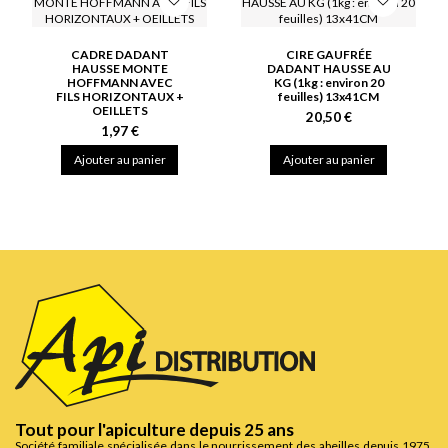
CADRE DADANT
CIRE GAUFRÉE
HAUSSE MONTE
DADANT HAUSSE AU
HOFFMANN AVEC
KG (1kg : environ 20
FILS HORIZONTAUX +
feuilles) 13x41CM
OEILLETS
20,50 €
1,97 €
Ajouter au panier
Ajouter au panier
Tout pour l'apiculture depuis 25 ans
Société familiale spécialisée dans le nourrissement des abeilles depuis 1975,