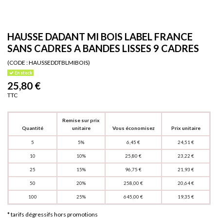
HAUSSE DADANT MI BOIS LABEL FRANCE
SANS CADRES A BANDES LISSES 9 CADRES
(CODE :
HAUSSEDDTBLMIBOIS)
En stock
25,80 €
TTC
Remise sur prix
Quantité
unitaire
Vous économisez
Prix unitaire
5
5%
6,45 €
24,51 €
10
10%
25,80 €
23,22 €
25
15%
96,75 €
21,93 €
50
20%
258,00 €
20,64 €
100
25%
645,00 €
19,35 €
* tarifs dégressifs hors promotions