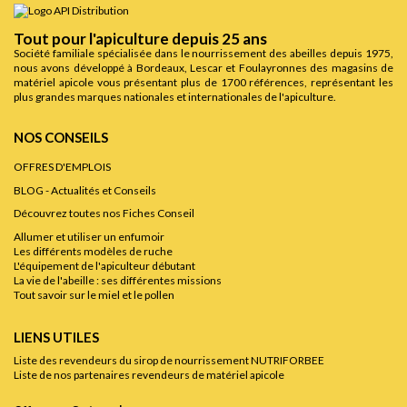
Tout pour l'apiculture depuis 25 ans
Société familiale spécialisée dans le nourrissement des abeilles depuis 1975,
nous avons développé à Bordeaux, Lescar et Foulayronnes des magasins de
matériel apicole vous présentant plus de 1700 références, représentant les
plus grandes marques nationales et internationales de l'apiculture.
NOS CONSEILS
OFFRES D'EMPLOIS
BLOG - Actualités et Conseils
Découvrez toutes nos Fiches Conseil
Allumer et utiliser un enfumoir
Les différents modèles de ruche
L'équipement de l'apiculteur débutant
La vie de l'abeille : ses différentes missions
Tout savoir sur le miel et le pollen
LIENS UTILES
Liste des revendeurs du sirop de nourrissement NUTRIFORBEE
Liste de nos partenaires revendeurs de matériel apicole