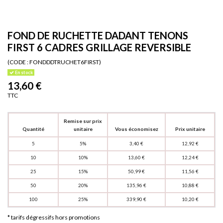
FOND DE RUCHETTE DADANT TENONS
FIRST 6 CADRES GRILLAGE REVERSIBLE
(CODE :
FONDDDTRUCHET6FIRST)
En stock
13,60 €
TTC
Remise sur prix
Quantité
unitaire
Vous économisez
Prix unitaire
5
5%
3,40 €
12,92 €
10
10%
13,60 €
12,24 €
25
15%
50,99 €
11,56 €
50
20%
135,96 €
10,88 €
100
25%
339,90 €
10,20 €
* tarifs dégressifs hors promotions