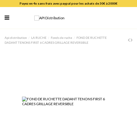
Payez en 4x sans frais avec paypal pour les achats de 30€ à 2000€
Api distribution
LA RUCHE
Fonds de ruche
FOND DE RUCHETTE
DADANT TENONS FIRST 6 CADRES GRILLAGE REVERSIBLE