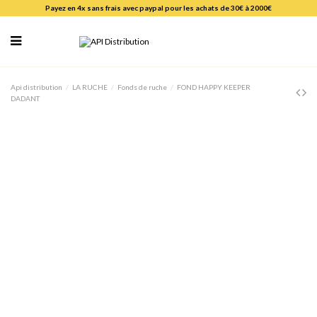
Payez en 4x sans frais avec paypal pour les achats de 30€ à 2000€
Api distribution
LA RUCHE
Fonds de ruche
FOND HAPPY KEEPER
DADANT