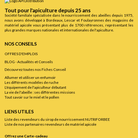
Tout pour l'apiculture depuis 25 ans
Société familiale spécialisée dans le nourrissement des abeilles depuis 1975,
nous avons développé à Bordeaux, Lescar et Foulayronnes des magasins de
matériel apicole vous présentant plus de 1700 références, représentant les
plus grandes marques nationales et internationales de l'apiculture.
NOS CONSEILS
OFFRES D'EMPLOIS
BLOG - Actualités et Conseils
Découvrez toutes nos Fiches Conseil
Allumer et utiliser un enfumoir
Les différents modèles de ruche
L'équipement de l'apiculteur débutant
La vie de l'abeille : ses différentes missions
Tout savoir sur le miel et le pollen
LIENS UTILES
Liste des revendeurs du sirop de nourrissement NUTRIFORBEE
Liste de nos partenaires revendeurs de matériel apicole
Offrez une Carte-cadeau