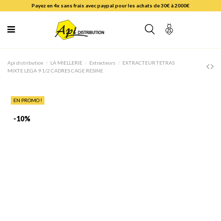
Payez en 4x sans frais avec paypal pour les achats de 30€ à 2000€
Api distribution
LA MIELLERIE
Extracteurs
EXTRACTEUR TETRAS
MIXTE LEGA 9 1/2 CADRES CAGE RESINE
EN PROMO !
-10%