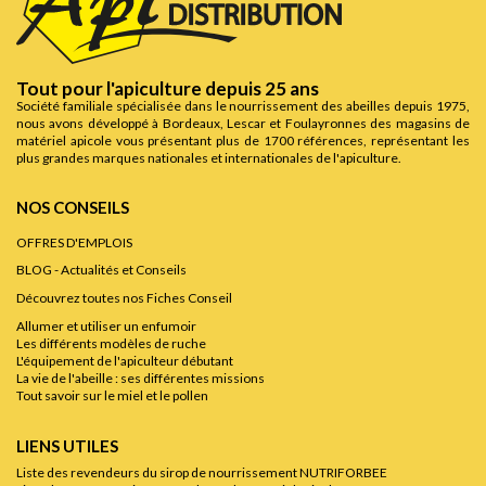
Tout pour l'apiculture depuis 25 ans
Société familiale spécialisée dans le nourrissement des abeilles depuis 1975,
nous avons développé à Bordeaux, Lescar et Foulayronnes des magasins de
matériel apicole vous présentant plus de 1700 références, représentant les
plus grandes marques nationales et internationales de l'apiculture.
NOS CONSEILS
OFFRES D'EMPLOIS
BLOG - Actualités et Conseils
Découvrez toutes nos Fiches Conseil
Allumer et utiliser un enfumoir
Les différents modèles de ruche
L'équipement de l'apiculteur débutant
La vie de l'abeille : ses différentes missions
Tout savoir sur le miel et le pollen
LIENS UTILES
Liste des revendeurs du sirop de nourrissement NUTRIFORBEE