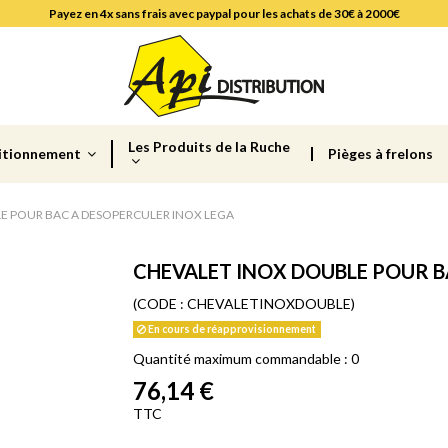
Payez en 4x sans frais avec paypal pour les achats de 30€ à 2000€
Les Produits de la Ruche
itionnement
Pièges à frelons
E POUR BAC A DESOPERCULER INOX LEGA
CHEVALET INOX DOUBLE POUR B
(CODE :
CHEVALETINOXDOUBLE)
En cours de réapprovisionnement
Quantité maximum commandable : 0
76,14 €
TTC