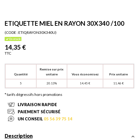
ETIQUETTE MIEL EN RAYON 30X340 /100
(CODE :
ETIQRAYON30X340U)
En stock
14,35 €
TTC
Remise sur prix
Quantité
unitaire
Vous économisez
Prix unitaire
5
20.13%
14,45 €
11,46 €
* tarifs dégressifs hors promotions
LIVRAISON RAPIDE
PAIEMENT SÉCURISÉ
UN CONSEIL
05 56 39 75 14
Description