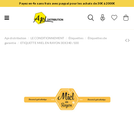
Payez en 4x sans frais avec paypal pour les achats de 30€ à 2000€
Api distribution
LE CONDITIONNEMENT
Étiquettes
Étiquettes de
garantie
ETIQUETTE MIEL EN RAYON 30X340 /100