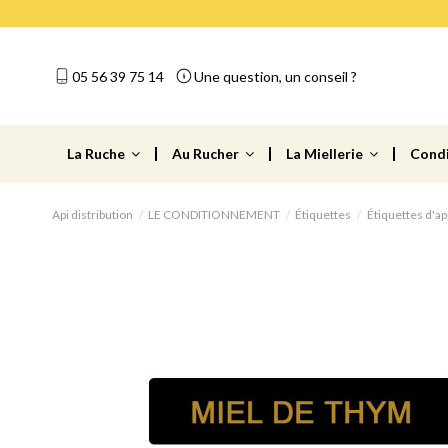
05 56 39 75 14
Une question, un conseil ?
La Ruche
Au Rucher
La Miellerie
Cond
Api distribution
LE CONDITIONNEMENT
Étiquettes
Étiquettes d'ap