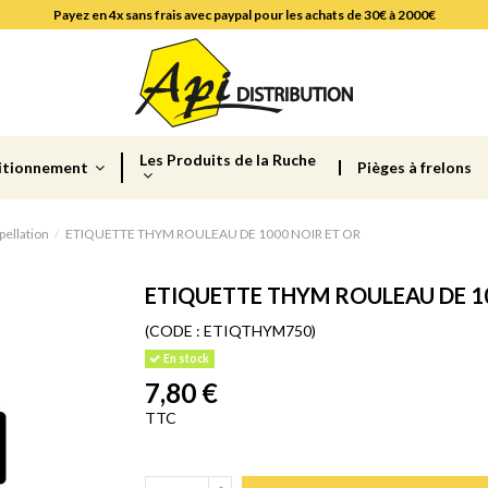
Payez en 4x sans frais avec paypal pour les achats de 30€ à 2000€
Les Produits de la Ruche
itionnement
Pièges à frelons
pellation
ETIQUETTE THYM ROULEAU DE 1000 NOIR ET OR
ETIQUETTE THYM ROULEAU DE 1
(CODE :
ETIQTHYM750)
En stock
7,80 €
TTC