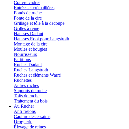
Couvre-cadres
Entrées et crémaillères
Fonds de ruche
Fonte de la cire
Grillage et tôle à la découpe
Grilles à reine
Hausses Dadant
Hausses Root pour Langstroth
Montage de la cire
Moules et bougies
Nourrisseurs
Partitions
Ruches Dadant
Ruches Langstroth
Ruches et éléments Warré
Ruchettes
Autres ruches
Supports de ruche
Toits de ruche
Traitement du bois
Au Rucher
Anti-frelons
Capture des essaims
Droguerie
Élevage de reines