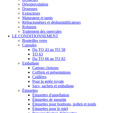
Désoperculation
Doseuses
Extracteurs
Maturateur et tamis
Réfractomètres et déshumidificateurs
Robinets
Traitement des opercules
LE CONDITIONNEMENT
Bouteilles verre
Capsules
Du TO 43 au TO 58
TO 63
Du TO 66 au TO 82
Emballage
Cartons cloisons
Coffrets et présentations
Cuillères
Pour la gelée royale
Sacs, sachets et emballage
Étiquettes
Étiquettes d'appellation
Étiquettes de garantie
Étiquettes pour bonbons, pollen et poids
Étiquettes pour le miel