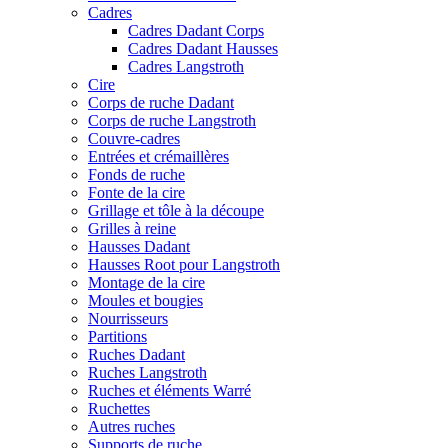
Cadres
Cadres Dadant Corps
Cadres Dadant Hausses
Cadres Langstroth
Cire
Corps de ruche Dadant
Corps de ruche Langstroth
Couvre-cadres
Entrées et crémaillères
Fonds de ruche
Fonte de la cire
Grillage et tôle à la découpe
Grilles à reine
Hausses Dadant
Hausses Root pour Langstroth
Montage de la cire
Moules et bougies
Nourrisseurs
Partitions
Ruches Dadant
Ruches Langstroth
Ruches et éléments Warré
Ruchettes
Autres ruches
Supports de ruche