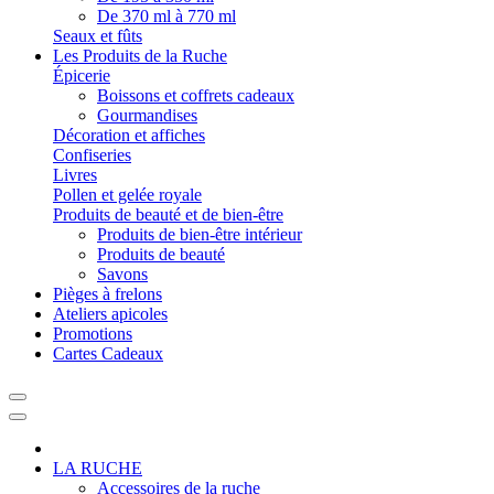
De 370 ml à 770 ml
Seaux et fûts
Les Produits de la Ruche
Épicerie
Boissons et coffrets cadeaux
Gourmandises
Décoration et affiches
Confiseries
Livres
Pollen et gelée royale
Produits de beauté et de bien-être
Produits de bien-être intérieur
Produits de beauté
Savons
Pièges à frelons
Ateliers apicoles
Promotions
Cartes Cadeaux
LA RUCHE
Accessoires de la ruche