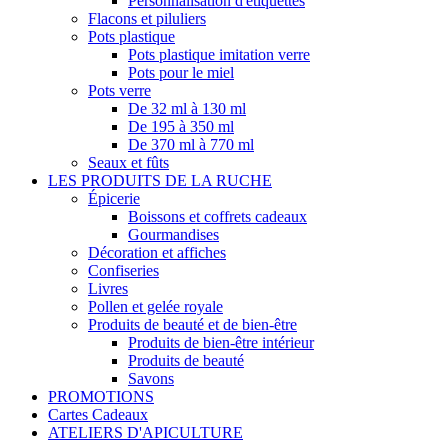
Personnalisation d'étiquettes
Flacons et piluliers
Pots plastique
Pots plastique imitation verre
Pots pour le miel
Pots verre
De 32 ml à 130 ml
De 195 à 350 ml
De 370 ml à 770 ml
Seaux et fûts
LES PRODUITS DE LA RUCHE
Épicerie
Boissons et coffrets cadeaux
Gourmandises
Décoration et affiches
Confiseries
Livres
Pollen et gelée royale
Produits de beauté et de bien-être
Produits de bien-être intérieur
Produits de beauté
Savons
PROMOTIONS
Cartes Cadeaux
ATELIERS D'APICULTURE