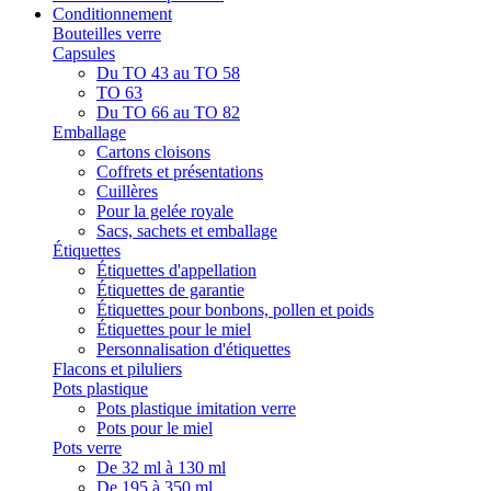
Conditionnement
Bouteilles verre
Capsules
Du TO 43 au TO 58
TO 63
Du TO 66 au TO 82
Emballage
Cartons cloisons
Coffrets et présentations
Cuillères
Pour la gelée royale
Sacs, sachets et emballage
Étiquettes
Étiquettes d'appellation
Étiquettes de garantie
Étiquettes pour bonbons, pollen et poids
Étiquettes pour le miel
Personnalisation d'étiquettes
Flacons et piluliers
Pots plastique
Pots plastique imitation verre
Pots pour le miel
Pots verre
De 32 ml à 130 ml
De 195 à 350 ml