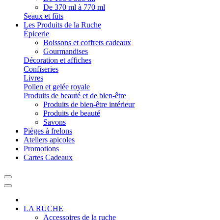
De 370 ml à 770 ml
Seaux et fûts
Les Produits de la Ruche
Épicerie
Boissons et coffrets cadeaux
Gourmandises
Décoration et affiches
Confiseries
Livres
Pollen et gelée royale
Produits de beauté et de bien-être
Produits de bien-être intérieur
Produits de beauté
Savons
Pièges à frelons
Ateliers apicoles
Promotions
Cartes Cadeaux
LA RUCHE
Accessoires de la ruche