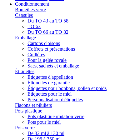
Conditionnement
Bouteilles verre
Capsules
Du TO 43 au TO 58
TO 63
Du TO 66 au TO 82
Emballage
Cartons cloisons
Coffrets et présentations
Cuillères
Pour la gelée royale
Sacs, sachets et emballage
Étiquettes
Étiquettes d'appellation
Étiquettes de garantie
Étiquettes pour bonbons, pollen et poids
Étiquettes pour le miel
Personnalisation d'étiquettes
Flacons et piluliers
Pots plastique
Pots plastique imitation verre
Pots pour le miel
Pots verre
De 32 ml à 130 ml
De 195 à 350 ml