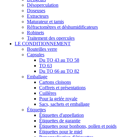
Désoperculation
Doseuses
Extracteurs
Maturateur et tamis
Réfractomètres et déshumidificateurs
Robinets
Traitement des opercules
LE CONDITIONNEMENT
Bouteilles verre
Capsules
Du TO 43 au TO 58
TO 63
Du TO 66 au TO 82
Emballage
Cartons cloisons
Coffrets et présentations
Cuillères
Pour la gelée royale
Sacs, sachets et emballage
Étiquettes
Étiquettes d'appellation
Étiquettes de garantie
Étiquettes pour bonbons, pollen et poids
Étiquettes pour le miel