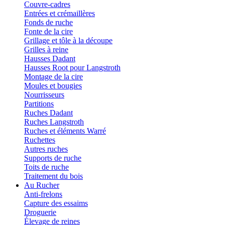
Couvre-cadres
Entrées et crémaillères
Fonds de ruche
Fonte de la cire
Grillage et tôle à la découpe
Grilles à reine
Hausses Dadant
Hausses Root pour Langstroth
Montage de la cire
Moules et bougies
Nourrisseurs
Partitions
Ruches Dadant
Ruches Langstroth
Ruches et éléments Warré
Ruchettes
Autres ruches
Supports de ruche
Toits de ruche
Traitement du bois
Au Rucher
Anti-frelons
Capture des essaims
Droguerie
Élevage de reines