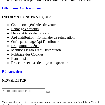
Liste de nos partenaires revendeurs de matériel apicole
Offrez une Carte-cadeau
INFORMATIONS PRATIQUES
Conditions générales de vente
Echange et retours
Délais et tarifs de livraison
Api distribution - formulaire de rétractation
Offre parrainage Api Distribution
Programme fidélité
Mentions légales Api Distribution
Politique des Cookies
Plan du site
Procédure en cas de litige transporteur
Rétractation
NEWSLETTER
Vous acceptez que votre adresse e-mail soit utilisée pour recevoir nos Newsletters. Vous êtes
libre de vous désabonner à tout moment.