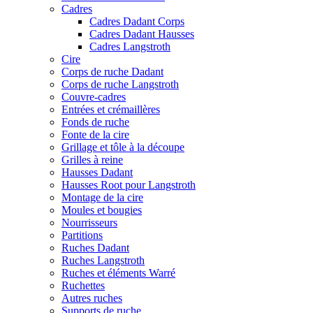
Cadres
Cadres Dadant Corps
Cadres Dadant Hausses
Cadres Langstroth
Cire
Corps de ruche Dadant
Corps de ruche Langstroth
Couvre-cadres
Entrées et crémaillères
Fonds de ruche
Fonte de la cire
Grillage et tôle à la découpe
Grilles à reine
Hausses Dadant
Hausses Root pour Langstroth
Montage de la cire
Moules et bougies
Nourrisseurs
Partitions
Ruches Dadant
Ruches Langstroth
Ruches et éléments Warré
Ruchettes
Autres ruches
Supports de ruche