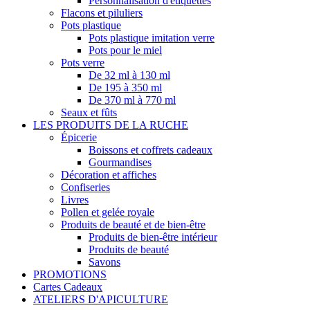
Personnalisation d'étiquettes
Flacons et piluliers
Pots plastique
Pots plastique imitation verre
Pots pour le miel
Pots verre
De 32 ml à 130 ml
De 195 à 350 ml
De 370 ml à 770 ml
Seaux et fûts
LES PRODUITS DE LA RUCHE
Épicerie
Boissons et coffrets cadeaux
Gourmandises
Décoration et affiches
Confiseries
Livres
Pollen et gelée royale
Produits de beauté et de bien-être
Produits de bien-être intérieur
Produits de beauté
Savons
PROMOTIONS
Cartes Cadeaux
ATELIERS D'APICULTURE