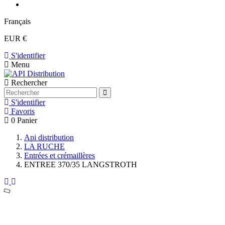
Français
EUR €
S'identifier
Menu
Rechercher
S'identifier
Favoris
0
Panier
Api distribution
LA RUCHE
Entrées et crémaillères
ENTREE 370/35 LANGSTROTH