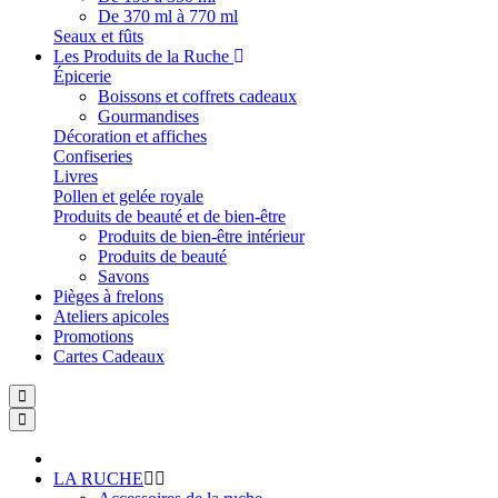
De 370 ml à 770 ml
Seaux et fûts
Les Produits de la Ruche
Épicerie
Boissons et coffrets cadeaux
Gourmandises
Décoration et affiches
Confiseries
Livres
Pollen et gelée royale
Produits de beauté et de bien-être
Produits de bien-être intérieur
Produits de beauté
Savons
Pièges à frelons
Ateliers apicoles
Promotions
Cartes Cadeaux
LA RUCHE