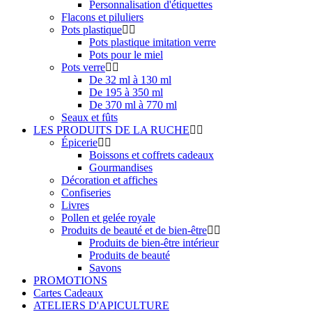
Personnalisation d'étiquettes
Flacons et piluliers
Pots plastique
Pots plastique imitation verre
Pots pour le miel
Pots verre
De 32 ml à 130 ml
De 195 à 350 ml
De 370 ml à 770 ml
Seaux et fûts
LES PRODUITS DE LA RUCHE
Épicerie
Boissons et coffrets cadeaux
Gourmandises
Décoration et affiches
Confiseries
Livres
Pollen et gelée royale
Produits de beauté et de bien-être
Produits de bien-être intérieur
Produits de beauté
Savons
PROMOTIONS
Cartes Cadeaux
ATELIERS D'APICULTURE