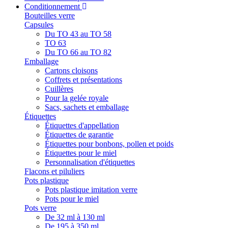
Conditionnement
Bouteilles verre
Capsules
Du TO 43 au TO 58
TO 63
Du TO 66 au TO 82
Emballage
Cartons cloisons
Coffrets et présentations
Cuillères
Pour la gelée royale
Sacs, sachets et emballage
Étiquettes
Étiquettes d'appellation
Étiquettes de garantie
Étiquettes pour bonbons, pollen et poids
Étiquettes pour le miel
Personnalisation d'étiquettes
Flacons et piluliers
Pots plastique
Pots plastique imitation verre
Pots pour le miel
Pots verre
De 32 ml à 130 ml
De 195 à 350 ml