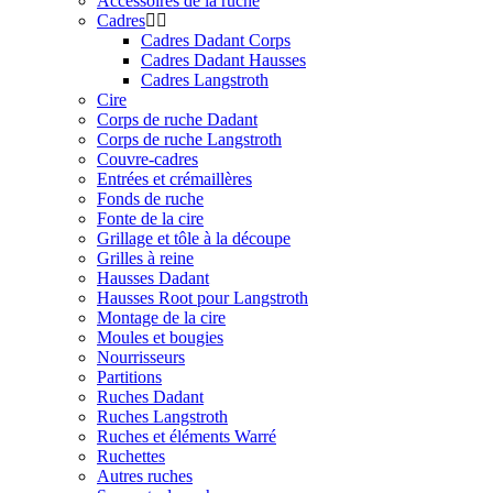
Accessoires de la ruche
Cadres
Cadres Dadant Corps
Cadres Dadant Hausses
Cadres Langstroth
Cire
Corps de ruche Dadant
Corps de ruche Langstroth
Couvre-cadres
Entrées et crémaillères
Fonds de ruche
Fonte de la cire
Grillage et tôle à la découpe
Grilles à reine
Hausses Dadant
Hausses Root pour Langstroth
Montage de la cire
Moules et bougies
Nourrisseurs
Partitions
Ruches Dadant
Ruches Langstroth
Ruches et éléments Warré
Ruchettes
Autres ruches