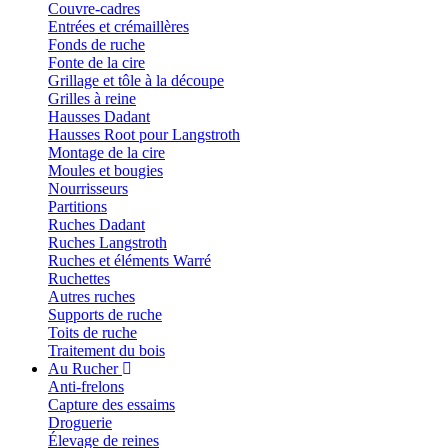
Couvre-cadres
Entrées et crémaillères
Fonds de ruche
Fonte de la cire
Grillage et tôle à la découpe
Grilles à reine
Hausses Dadant
Hausses Root pour Langstroth
Montage de la cire
Moules et bougies
Nourrisseurs
Partitions
Ruches Dadant
Ruches Langstroth
Ruches et éléments Warré
Ruchettes
Autres ruches
Supports de ruche
Toits de ruche
Traitement du bois
Au Rucher
Anti-frelons
Capture des essaims
Droguerie
Élevage de reines