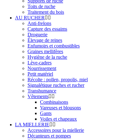
Supports de ruche
Toits de ruche
Traitement du bois
AU RUCHER
Anti-frelons
Capture des essaims
Droguerie
Élevage de reines
Enfumoirs et combustibles
Graines mellifères
Hygiène de la ruche
Lève-cadres
Nourrissement
Petit matériel
Récolte : pollen, propolis, miel
Signalétique ruches et rucher
Transhumance
Vêtements
Combinaisons
Vareuses et blousons
Gants
Voiles et chapeaux
LA MIELLERIE
Accessoires pour la miellerie
Décanteurs et pompes