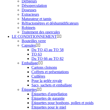
Défigeurs
Désoperculation
Doseuses
Extracteurs
Maturateur et tamis
Réfractomètres et déshumidificateurs
Robinets
Traitement des opercules
LE CONDITIONNEMENT
Bouteilles verre
Capsules
Du TO 43 au TO 58
TO 63
Du TO 66 au TO 82
Emballage
Cartons cloisons
Coffrets et présentations
Cuillères
Pour la gelée royale
Sacs, sachets et emballage
Étiquettes
Étiquettes d'appellation
Étiquettes de garantie
Étiquettes pour bonbons, pollen et poids
Étiquettes pour le miel