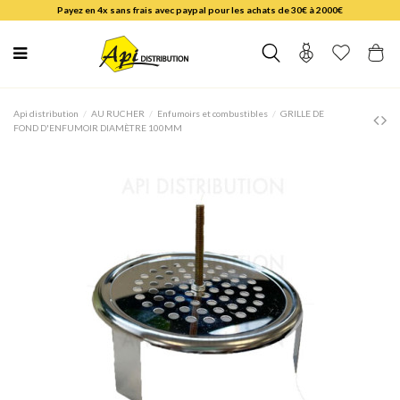
Payez en 4x sans frais avec paypal pour les achats de 30€ à 2000€
Api distribution
AU RUCHER
Enfumoirs et combustibles
GRILLE DE
FOND D'ENFUMOIR DIAMÈTRE 100MM