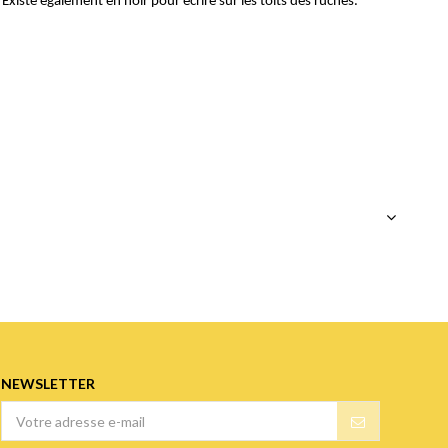
. Existe également en noir pour écrire sur les toits des ruches.
NEWSLETTER