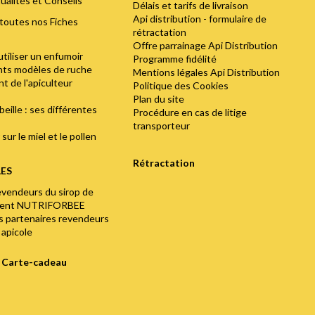
ualités et Conseils
Délais et tarifs de livraison
Api distribution - formulaire de
toutes nos Fiches
rétractation
Offre parrainage Api Distribution
utiliser un enfumoir
Programme fidélité
ents modèles de ruche
Mentions légales Api Distribution
t de l'apiculteur
Politique des Cookies
Plan du site
abeille : ses différentes
Procédure en cas de litige
transporteur
sur le miel et le pollen
Rétractation
LES
evendeurs du sirop de
ment NUTRIFORBEE
os partenaires revendeurs
 apicole
e Carte-cadeau