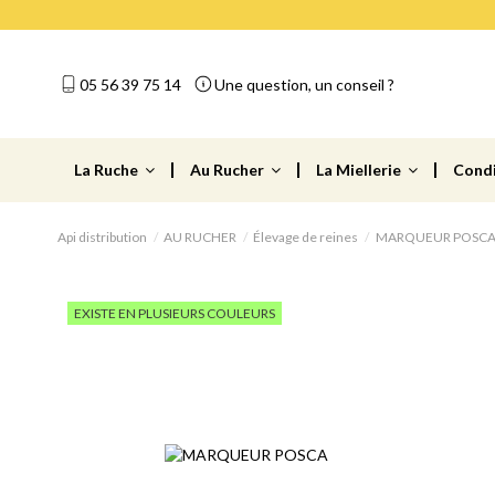
05 56 39 75 14
Une question, un conseil ?
La Ruche
Au Rucher
La Miellerie
Cond
Api distribution
AU RUCHER
Élevage de reines
MARQUEUR POSC
EXISTE EN PLUSIEURS COULEURS