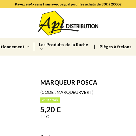
Payez en 4x sans frais avec paypal pour les achats de 30€ à 2000€
Les Produits de la Ruche
itionnement
Pièges à frelons
A
MARQUEUR POSCA
(CODE :
MARQUEURVERT)
En stock
5,20 €
TTC