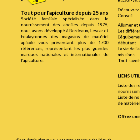
BLOG - Act
Découvrez 
Tout pour l'apiculture depuis 25 ans
Conseil
Société familiale spécialisée dans le
nourrissement des abeilles depuis 1975,
Allumer et 
nous avons développé à Bordeaux, Lescar et
Les différ
Foulayronnes des magasins de matériel
L'équipemen
apicole vous présentant plus de 1700
débutant
références, représentant les plus grandes
La vie de l'
marques nationales et internationales de
missions
l'apiculture.
Tout savoir 
LIENS UTI
Liste des r
nourrisse
Liste de n
de matériel
Offrez un
©API Distribution 2024 - Créé par
L'Agence Web Cibleweb