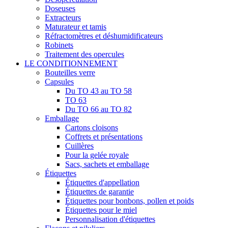
Doseuses
Extracteurs
Maturateur et tamis
Réfractomètres et déshumidificateurs
Robinets
Traitement des opercules
LE CONDITIONNEMENT
Bouteilles verre
Capsules
Du TO 43 au TO 58
TO 63
Du TO 66 au TO 82
Emballage
Cartons cloisons
Coffrets et présentations
Cuillères
Pour la gelée royale
Sacs, sachets et emballage
Étiquettes
Étiquettes d'appellation
Étiquettes de garantie
Étiquettes pour bonbons, pollen et poids
Étiquettes pour le miel
Personnalisation d'étiquettes