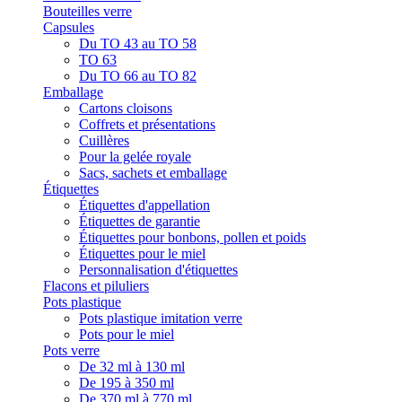
Bouteilles verre
Capsules
Du TO 43 au TO 58
TO 63
Du TO 66 au TO 82
Emballage
Cartons cloisons
Coffrets et présentations
Cuillères
Pour la gelée royale
Sacs, sachets et emballage
Étiquettes
Étiquettes d'appellation
Étiquettes de garantie
Étiquettes pour bonbons, pollen et poids
Étiquettes pour le miel
Personnalisation d'étiquettes
Flacons et piluliers
Pots plastique
Pots plastique imitation verre
Pots pour le miel
Pots verre
De 32 ml à 130 ml
De 195 à 350 ml
De 370 ml à 770 ml