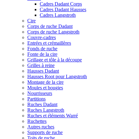
Cadres Dadant Corps
Cadres Dadant Hausses
Cadres Langstroth
Cire
Corps de ruche Dadant
Corps de ruche Langstroth
Couvre-cadres
Entrées et crémaillères
Fonds de ruche
Fonte de la cire
Grillage et tôle à la découpe
Grilles à reine
Hausses Dadant
Hausses Root pour Langstroth
Montage de la cire
Moules et bougies
Nourrisseurs
Partitions
Ruches Dadant
Ruches Langstroth
Ruches et éléments Warré
Ruchettes
Autres ruches
Supports de ruche
Toits de ruche