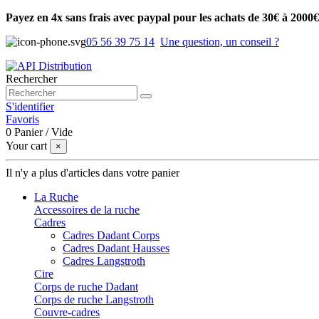
Payez en 4x sans frais avec paypal pour les achats de 30€ à 2000€
05 56 39 75 14
Une question, un conseil ?
Rechercher
S'identifier
Favoris
0
Panier
/
Vide
Your cart
×
Il n'y a plus d'articles dans votre panier
La Ruche
Accessoires de la ruche
Cadres
Cadres Dadant Corps
Cadres Dadant Hausses
Cadres Langstroth
Cire
Corps de ruche Dadant
Corps de ruche Langstroth
Couvre-cadres