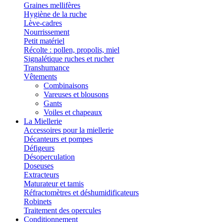
Graines mellifères
Hygiène de la ruche
Lève-cadres
Nourrissement
Petit matériel
Récolte : pollen, propolis, miel
Signalétique ruches et rucher
Transhumance
Vêtements
Combinaisons
Vareuses et blousons
Gants
Voiles et chapeaux
La Miellerie
Accessoires pour la miellerie
Décanteurs et pompes
Défigeurs
Désoperculation
Doseuses
Extracteurs
Maturateur et tamis
Réfractomètres et déshumidificateurs
Robinets
Traitement des opercules
Conditionnement