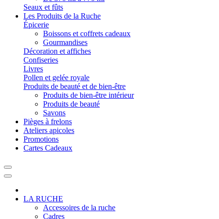
Seaux et fûts
Les Produits de la Ruche
Épicerie
Boissons et coffrets cadeaux
Gourmandises
Décoration et affiches
Confiseries
Livres
Pollen et gelée royale
Produits de beauté et de bien-être
Produits de bien-être intérieur
Produits de beauté
Savons
Pièges à frelons
Ateliers apicoles
Promotions
Cartes Cadeaux
LA RUCHE
Accessoires de la ruche
Cadres