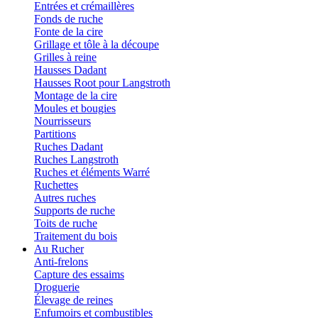
Entrées et crémaillères
Fonds de ruche
Fonte de la cire
Grillage et tôle à la découpe
Grilles à reine
Hausses Dadant
Hausses Root pour Langstroth
Montage de la cire
Moules et bougies
Nourrisseurs
Partitions
Ruches Dadant
Ruches Langstroth
Ruches et éléments Warré
Ruchettes
Autres ruches
Supports de ruche
Toits de ruche
Traitement du bois
Au Rucher
Anti-frelons
Capture des essaims
Droguerie
Élevage de reines
Enfumoirs et combustibles