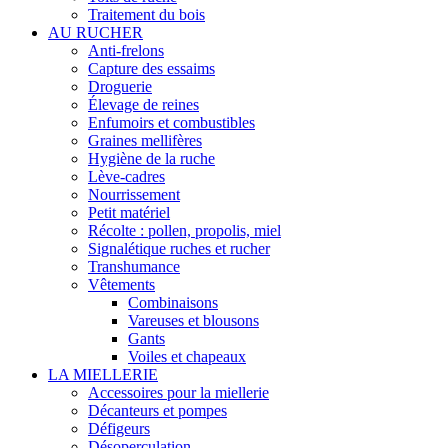
Traitement du bois
AU RUCHER
Anti-frelons
Capture des essaims
Droguerie
Élevage de reines
Enfumoirs et combustibles
Graines mellifères
Hygiène de la ruche
Lève-cadres
Nourrissement
Petit matériel
Récolte : pollen, propolis, miel
Signalétique ruches et rucher
Transhumance
Vêtements
Combinaisons
Vareuses et blousons
Gants
Voiles et chapeaux
LA MIELLERIE
Accessoires pour la miellerie
Décanteurs et pompes
Défigeurs
Désoperculation