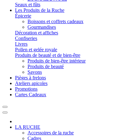
Seaux et fûts
Les Produits de la Ruche
Épicerie
Boissons et coffrets cadeaux
Gourmandises
Décoration et affiches
Confiseries
Livres
Pollen et gelée royale
Produits de beauté et de bien-être
Produits de bien-être intérieur
Produits de beauté
Savons
Pièges à frelons
Ateliers apicoles
Promotions
Cartes Cadeaux
LA RUCHE
Accessoires de la ruche
Cadres