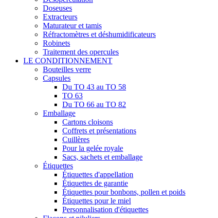
Doseuses
Extracteurs
Maturateur et tamis
Réfractomètres et déshumidificateurs
Robinets
Traitement des opercules
LE CONDITIONNEMENT
Bouteilles verre
Capsules
Du TO 43 au TO 58
TO 63
Du TO 66 au TO 82
Emballage
Cartons cloisons
Coffrets et présentations
Cuillères
Pour la gelée royale
Sacs, sachets et emballage
Étiquettes
Étiquettes d'appellation
Étiquettes de garantie
Étiquettes pour bonbons, pollen et poids
Étiquettes pour le miel
Personnalisation d'étiquettes