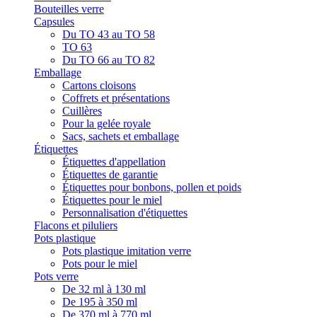
Bouteilles verre
Capsules
Du TO 43 au TO 58
TO 63
Du TO 66 au TO 82
Emballage
Cartons cloisons
Coffrets et présentations
Cuillères
Pour la gelée royale
Sacs, sachets et emballage
Étiquettes
Étiquettes d'appellation
Étiquettes de garantie
Étiquettes pour bonbons, pollen et poids
Étiquettes pour le miel
Personnalisation d'étiquettes
Flacons et piluliers
Pots plastique
Pots plastique imitation verre
Pots pour le miel
Pots verre
De 32 ml à 130 ml
De 195 à 350 ml
De 370 ml à 770 ml