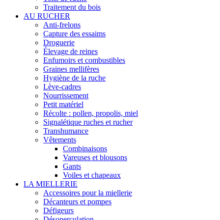
Traitement du bois
AU RUCHER
Anti-frelons
Capture des essaims
Droguerie
Élevage de reines
Enfumoirs et combustibles
Graines mellifères
Hygiène de la ruche
Lève-cadres
Nourrissement
Petit matériel
Récolte : pollen, propolis, miel
Signalétique ruches et rucher
Transhumance
Vêtements
Combinaisons
Vareuses et blousons
Gants
Voiles et chapeaux
LA MIELLERIE
Accessoires pour la miellerie
Décanteurs et pompes
Défigeurs
Désoperculation