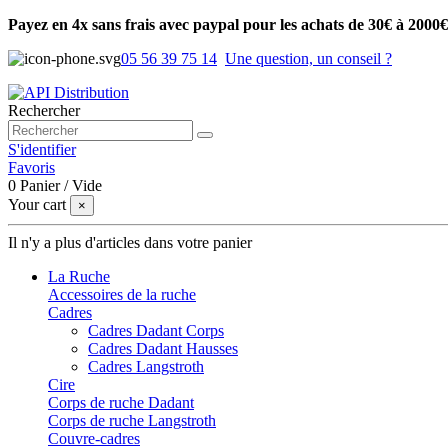
Payez en 4x sans frais avec paypal pour les achats de 30€ à 2000€
05 56 39 75 14
Une question, un conseil ?
Rechercher
S'identifier
Favoris
0
Panier
/
Vide
Your cart
×
Il n'y a plus d'articles dans votre panier
La Ruche
Accessoires de la ruche
Cadres
Cadres Dadant Corps
Cadres Dadant Hausses
Cadres Langstroth
Cire
Corps de ruche Dadant
Corps de ruche Langstroth
Couvre-cadres