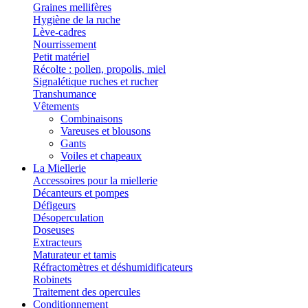
Graines mellifères
Hygiène de la ruche
Lève-cadres
Nourrissement
Petit matériel
Récolte : pollen, propolis, miel
Signalétique ruches et rucher
Transhumance
Vêtements
Combinaisons
Vareuses et blousons
Gants
Voiles et chapeaux
La Miellerie
Accessoires pour la miellerie
Décanteurs et pompes
Défigeurs
Désoperculation
Doseuses
Extracteurs
Maturateur et tamis
Réfractomètres et déshumidificateurs
Robinets
Traitement des opercules
Conditionnement