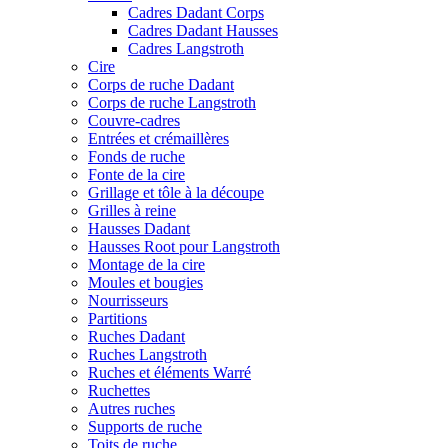
Cadres Dadant Corps
Cadres Dadant Hausses
Cadres Langstroth
Cire
Corps de ruche Dadant
Corps de ruche Langstroth
Couvre-cadres
Entrées et crémaillères
Fonds de ruche
Fonte de la cire
Grillage et tôle à la découpe
Grilles à reine
Hausses Dadant
Hausses Root pour Langstroth
Montage de la cire
Moules et bougies
Nourrisseurs
Partitions
Ruches Dadant
Ruches Langstroth
Ruches et éléments Warré
Ruchettes
Autres ruches
Supports de ruche
Toits de ruche