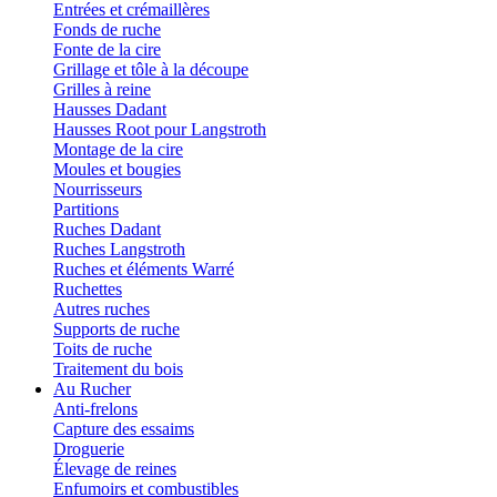
Entrées et crémaillères
Fonds de ruche
Fonte de la cire
Grillage et tôle à la découpe
Grilles à reine
Hausses Dadant
Hausses Root pour Langstroth
Montage de la cire
Moules et bougies
Nourrisseurs
Partitions
Ruches Dadant
Ruches Langstroth
Ruches et éléments Warré
Ruchettes
Autres ruches
Supports de ruche
Toits de ruche
Traitement du bois
Au Rucher
Anti-frelons
Capture des essaims
Droguerie
Élevage de reines
Enfumoirs et combustibles