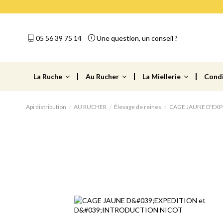
05 56 39 75 14
Une question, un conseil ?
La Ruche
Au Rucher
La Miellerie
Cond
Api distribution
AU RUCHER
Élevage de reines
CAGE JAUNE D'EXP