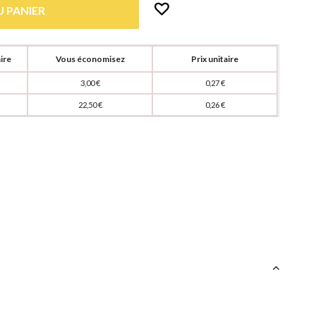
 PANIER
ire
Vous économisez
Prix unitaire
3,00 €
0,27 €
22,50 €
0,26 €