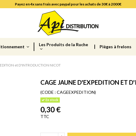
Payez en 4x sans frais avec paypal pour les achats de 30€ à 2000€
Les Produits de la Ruche
itionnement
Pièges à frelons
EDITION et D'INTRODUCTION NICOT
CAGE JAUNE D'EXPEDITION ET 
(CODE :
CAGEEXPEDITION)
En stock
0,30 €
TTC