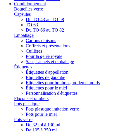
Conditionnement
Bouteilles verre
Capsules
Du TO 43 au TO 58
TO 63
Du TO 66 au TO 82
Emballage
Cartons cloisons
Coffrets et présentations
Cuillères
Pour la gelée royale
Sacs, sachets et emballage
Étiquettes
Étiquettes d'appellation
Étiquettes de garantie
Étiquettes pour bonbons, pollen et poids
Étiquettes pour le miel
Personnalisation d'étiquettes
Flacons et piluliers
Pots plastique
Pots plastique imitation verre
Pots pour le miel
Pots verre
De 32 ml à 130 ml
De 195 à 350 ml