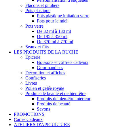
Personnalisation d'étiquettes
Flacons et piluliers
Pots plastique
Pots plastique imitation verre
Pots pour le miel
Pots verre
De 32 ml à 130 ml
De 195 à 350 ml
De 370 ml à 770 ml
Seaux et fûts
LES PRODUITS DE LA RUCHE
Épicerie
Boissons et coffrets cadeaux
Gourmandises
Décoration et affiches
Confiseries
Livres
Pollen et gelée royale
Produits de beauté et de bien-être
Produits de bien-être intérieur
Produits de beauté
Savons
PROMOTIONS
Cartes Cadeaux
ATELIERS D'APICULTURE