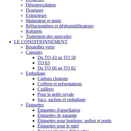
Désoperculation
Doseuses
Extracteurs
Maturateur et tamis
Réfractomètres et déshumidificateurs
Robinets
Traitement des opercules
LE CONDITIONNEMENT
Bouteilles verre
Capsules
Du TO 43 au TO 58
TO 63
Du TO 66 au TO 82
Emballage
Cartons cloisons
Coffrets et présentations
Cuillères
Pour la gelée royale
Sacs, sachets et emballage
Étiquettes
Étiquettes d'appellation
Étiquettes de garantie
Étiquettes pour bonbons, pollen et poids
Étiquettes pour le miel