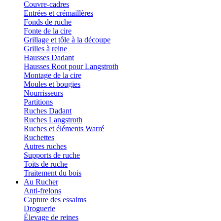
Couvre-cadres
Entrées et crémaillères
Fonds de ruche
Fonte de la cire
Grillage et tôle à la découpe
Grilles à reine
Hausses Dadant
Hausses Root pour Langstroth
Montage de la cire
Moules et bougies
Nourrisseurs
Partitions
Ruches Dadant
Ruches Langstroth
Ruches et éléments Warré
Ruchettes
Autres ruches
Supports de ruche
Toits de ruche
Traitement du bois
Au Rucher
Anti-frelons
Capture des essaims
Droguerie
Élevage de reines