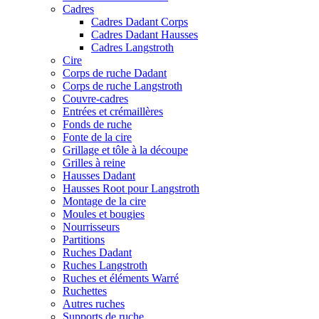
Cadres
Cadres Dadant Corps
Cadres Dadant Hausses
Cadres Langstroth
Cire
Corps de ruche Dadant
Corps de ruche Langstroth
Couvre-cadres
Entrées et crémaillères
Fonds de ruche
Fonte de la cire
Grillage et tôle à la découpe
Grilles à reine
Hausses Dadant
Hausses Root pour Langstroth
Montage de la cire
Moules et bougies
Nourrisseurs
Partitions
Ruches Dadant
Ruches Langstroth
Ruches et éléments Warré
Ruchettes
Autres ruches
Supports de ruche