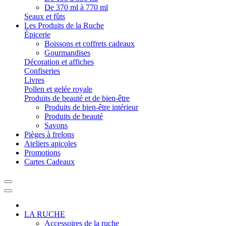
De 370 ml à 770 ml
Seaux et fûts
Les Produits de la Ruche
Épicerie
Boissons et coffrets cadeaux
Gourmandises
Décoration et affiches
Confiseries
Livres
Pollen et gelée royale
Produits de beauté et de bien-être
Produits de bien-être intérieur
Produits de beauté
Savons
Pièges à frelons
Ateliers apicoles
Promotions
Cartes Cadeaux
LA RUCHE
Accessoires de la ruche