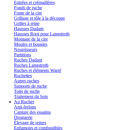
Entrées et crémaillères
Fonds de ruche
Fonte de la cire
Grillage et tôle à la découpe
Grilles à reine
Hausses Dadant
Hausses Root pour Langstroth
Montage de la cire
Moules et bougies
Nourrisseurs
Partitions
Ruches Dadant
Ruches Langstroth
Ruches et éléments Warré
Ruchettes
Autres ruches
Supports de ruche
Toits de ruche
Traitement du bois
Au Rucher
Anti-frelons
Capture des essaims
Droguerie
Élevage de reines
Enfumoirs et combustibles