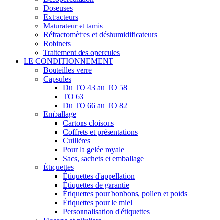
Doseuses
Extracteurs
Maturateur et tamis
Réfractomètres et déshumidificateurs
Robinets
Traitement des opercules
LE CONDITIONNEMENT
Bouteilles verre
Capsules
Du TO 43 au TO 58
TO 63
Du TO 66 au TO 82
Emballage
Cartons cloisons
Coffrets et présentations
Cuillères
Pour la gelée royale
Sacs, sachets et emballage
Étiquettes
Étiquettes d'appellation
Étiquettes de garantie
Étiquettes pour bonbons, pollen et poids
Étiquettes pour le miel
Personnalisation d'étiquettes