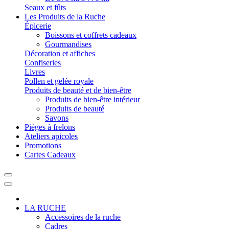
Seaux et fûts
Les Produits de la Ruche
Épicerie
Boissons et coffrets cadeaux
Gourmandises
Décoration et affiches
Confiseries
Livres
Pollen et gelée royale
Produits de beauté et de bien-être
Produits de bien-être intérieur
Produits de beauté
Savons
Pièges à frelons
Ateliers apicoles
Promotions
Cartes Cadeaux
LA RUCHE
Accessoires de la ruche
Cadres