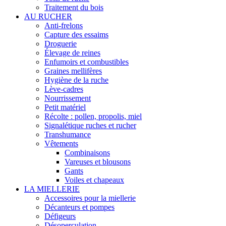
Traitement du bois
AU RUCHER
Anti-frelons
Capture des essaims
Droguerie
Élevage de reines
Enfumoirs et combustibles
Graines mellifères
Hygiène de la ruche
Lève-cadres
Nourrissement
Petit matériel
Récolte : pollen, propolis, miel
Signalétique ruches et rucher
Transhumance
Vêtements
Combinaisons
Vareuses et blousons
Gants
Voiles et chapeaux
LA MIELLERIE
Accessoires pour la miellerie
Décanteurs et pompes
Défigeurs
Désoperculation