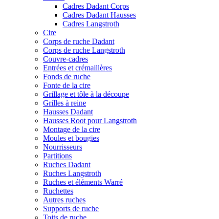
Cadres Dadant Corps
Cadres Dadant Hausses
Cadres Langstroth
Cire
Corps de ruche Dadant
Corps de ruche Langstroth
Couvre-cadres
Entrées et crémaillères
Fonds de ruche
Fonte de la cire
Grillage et tôle à la découpe
Grilles à reine
Hausses Dadant
Hausses Root pour Langstroth
Montage de la cire
Moules et bougies
Nourrisseurs
Partitions
Ruches Dadant
Ruches Langstroth
Ruches et éléments Warré
Ruchettes
Autres ruches
Supports de ruche
Toits de ruche