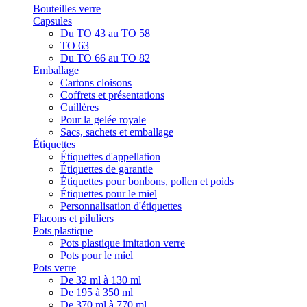
Bouteilles verre
Capsules
Du TO 43 au TO 58
TO 63
Du TO 66 au TO 82
Emballage
Cartons cloisons
Coffrets et présentations
Cuillères
Pour la gelée royale
Sacs, sachets et emballage
Étiquettes
Étiquettes d'appellation
Étiquettes de garantie
Étiquettes pour bonbons, pollen et poids
Étiquettes pour le miel
Personnalisation d'étiquettes
Flacons et piluliers
Pots plastique
Pots plastique imitation verre
Pots pour le miel
Pots verre
De 32 ml à 130 ml
De 195 à 350 ml
De 370 ml à 770 ml