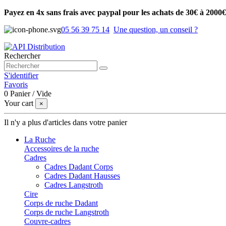
Payez en 4x sans frais avec paypal pour les achats de 30€ à 2000€
05 56 39 75 14
Une question, un conseil ?
Rechercher
S'identifier
Favoris
0
Panier
/
Vide
Your cart
×
Il n'y a plus d'articles dans votre panier
La Ruche
Accessoires de la ruche
Cadres
Cadres Dadant Corps
Cadres Dadant Hausses
Cadres Langstroth
Cire
Corps de ruche Dadant
Corps de ruche Langstroth
Couvre-cadres