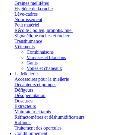
Graines mellifères
Hygiène de la ruche
Lève-cadres
Nourrissement
Petit matériel
Récolte : pollen, propolis, miel
Signalétique ruches et rucher
Transhumance
Vêtements
Combinaisons
Vareuses et blousons
Gants
Voiles et chapeaux
La Miellerie
Accessoires pour la miellerie
Décanteurs et pompes
Défigeurs
Désoperculation
Doseuses
Extracteurs
Maturateur et tamis
Réfractomètres et déshumidificateurs
Robinets
Traitement des opercules
Conditionnement