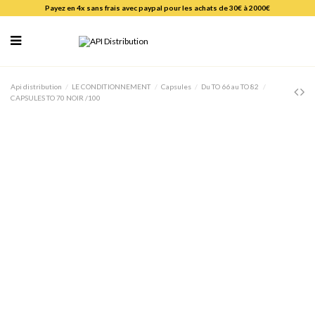
Payez en 4x sans frais avec paypal pour les achats de 30€ à 2000€
Api distribution
LE CONDITIONNEMENT
Capsules
Du TO 66 au TO 82
CAPSULES TO 70 NOIR /100