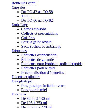
Bouteilles verre
Capsules
Du TO 43 au TO 58
TO 63
Du TO 66 au TO 82
Emballage
Cartons cloisons
Coffrets et présentations
Cuillères
Pour la gelée royale
Sacs, sachets et emballage
Étiquettes
Étiquettes d'appellation
Étiquettes de garantie
Étiquettes pour bonbons, pollen et poids
Étiquettes pour le miel
Personnalisation d'étiquettes
Flacons et piluliers
Pots plastique
Pots plastique imitation verre
Pots pour le miel
Pots verre
De 32 ml à 130 ml
De 195 à 350 ml
De 370 ml à 770 ml