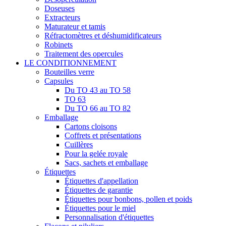
Doseuses
Extracteurs
Maturateur et tamis
Réfractomètres et déshumidificateurs
Robinets
Traitement des opercules
LE CONDITIONNEMENT
Bouteilles verre
Capsules
Du TO 43 au TO 58
TO 63
Du TO 66 au TO 82
Emballage
Cartons cloisons
Coffrets et présentations
Cuillères
Pour la gelée royale
Sacs, sachets et emballage
Étiquettes
Étiquettes d'appellation
Étiquettes de garantie
Étiquettes pour bonbons, pollen et poids
Étiquettes pour le miel
Personnalisation d'étiquettes