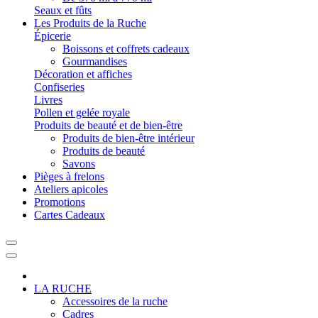
Seaux et fûts
Les Produits de la Ruche
Épicerie
Boissons et coffrets cadeaux
Gourmandises
Décoration et affiches
Confiseries
Livres
Pollen et gelée royale
Produits de beauté et de bien-être
Produits de bien-être intérieur
Produits de beauté
Savons
Pièges à frelons
Ateliers apicoles
Promotions
Cartes Cadeaux
LA RUCHE
Accessoires de la ruche
Cadres