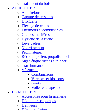
Traitement du bois
AU RUCHER
Anti-frelons
Capture des essaims
Droguerie
Élevage de reines
Enfumoirs et combustibles
Graines mellifères
Hygiène de la ruche
Lève-cadres
Nourrissement
Petit matériel
Récolte : pollen, propolis, miel
Signalétique ruches et rucher
Transhumance
Vêtements
Combinaisons
Vareuses et blousons
Gants
Voiles et chapeaux
LA MIELLERIE
Accessoires pour la miellerie
Décanteurs et pompes
Défigeurs
Désoperculation