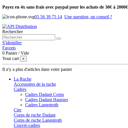
Payez en 4x sans frais avec paypal pour les achats de 30€ à 2000€
05 56 39 75 14
Une question, un conseil ?
Rechercher
S'identifier
Favoris
0
Panier
/
Vide
Your cart
×
Il n'y a plus d'articles dans votre panier
La Ruche
Accessoires de la ruche
Cadres
Cadres Dadant Corps
Cadres Dadant Hausses
Cadres Langstroth
Cire
Corps de ruche Dadant
Corps de ruche Langstroth
Couvre-cadres