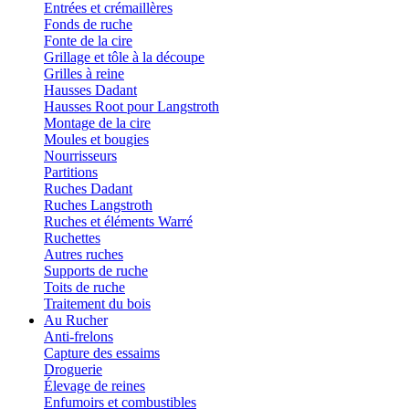
Entrées et crémaillères
Fonds de ruche
Fonte de la cire
Grillage et tôle à la découpe
Grilles à reine
Hausses Dadant
Hausses Root pour Langstroth
Montage de la cire
Moules et bougies
Nourrisseurs
Partitions
Ruches Dadant
Ruches Langstroth
Ruches et éléments Warré
Ruchettes
Autres ruches
Supports de ruche
Toits de ruche
Traitement du bois
Au Rucher
Anti-frelons
Capture des essaims
Droguerie
Élevage de reines
Enfumoirs et combustibles