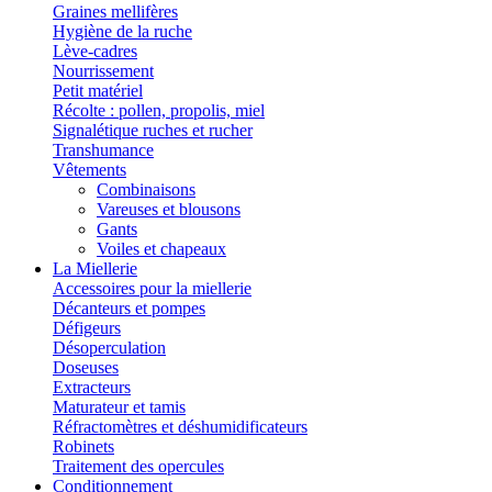
Graines mellifères
Hygiène de la ruche
Lève-cadres
Nourrissement
Petit matériel
Récolte : pollen, propolis, miel
Signalétique ruches et rucher
Transhumance
Vêtements
Combinaisons
Vareuses et blousons
Gants
Voiles et chapeaux
La Miellerie
Accessoires pour la miellerie
Décanteurs et pompes
Défigeurs
Désoperculation
Doseuses
Extracteurs
Maturateur et tamis
Réfractomètres et déshumidificateurs
Robinets
Traitement des opercules
Conditionnement