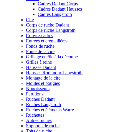
Cadres Dadant Corps
Cadres Dadant Hausses
Cadres Langstroth
Cire
Corps de ruche Dadant
Corps de ruche Langstroth
Couvre-cadres
Entrées et crémaillères
Fonds de ruche
Fonte de la cire
Grillage et tôle à la découpe
Grilles à reine
Hausses Dadant
Hausses Root pour Langstroth
Montage de la cire
Moules et bougies
Nourrisseurs
Partitions
Ruches Dadant
Ruches Langstroth
Ruches et éléments Warré
Ruchettes
Autres ruches
Supports de ruche
Toits de ruche