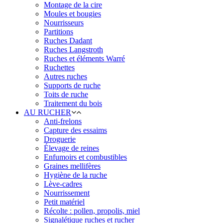
Montage de la cire
Moules et bougies
Nourrisseurs
Partitions
Ruches Dadant
Ruches Langstroth
Ruches et éléments Warré
Ruchettes
Autres ruches
Supports de ruche
Toits de ruche
Traitement du bois
AU RUCHER
Anti-frelons
Capture des essaims
Droguerie
Élevage de reines
Enfumoirs et combustibles
Graines mellifères
Hygiène de la ruche
Lève-cadres
Nourrissement
Petit matériel
Récolte : pollen, propolis, miel
Signalétique ruches et rucher