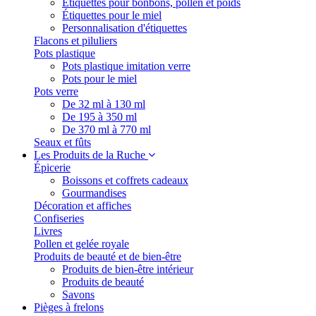
Étiquettes pour bonbons, pollen et poids
Étiquettes pour le miel
Personnalisation d'étiquettes
Flacons et piluliers
Pots plastique
Pots plastique imitation verre
Pots pour le miel
Pots verre
De 32 ml à 130 ml
De 195 à 350 ml
De 370 ml à 770 ml
Seaux et fûts
Les Produits de la Ruche
Épicerie
Boissons et coffrets cadeaux
Gourmandises
Décoration et affiches
Confiseries
Livres
Pollen et gelée royale
Produits de beauté et de bien-être
Produits de bien-être intérieur
Produits de beauté
Savons
Pièges à frelons