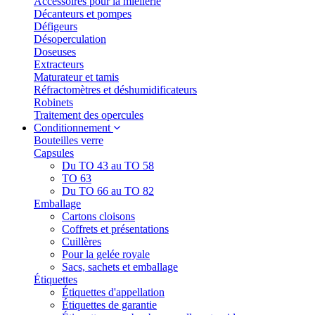
Accessoires pour la miellerie
Décanteurs et pompes
Défigeurs
Désoperculation
Doseuses
Extracteurs
Maturateur et tamis
Réfractomètres et déshumidificateurs
Robinets
Traitement des opercules
Conditionnement
Bouteilles verre
Capsules
Du TO 43 au TO 58
TO 63
Du TO 66 au TO 82
Emballage
Cartons cloisons
Coffrets et présentations
Cuillères
Pour la gelée royale
Sacs, sachets et emballage
Étiquettes
Étiquettes d'appellation
Étiquettes de garantie