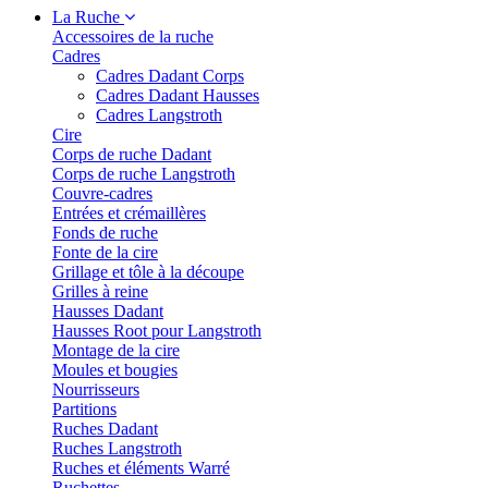
La Ruche
Accessoires de la ruche
Cadres
Cadres Dadant Corps
Cadres Dadant Hausses
Cadres Langstroth
Cire
Corps de ruche Dadant
Corps de ruche Langstroth
Couvre-cadres
Entrées et crémaillères
Fonds de ruche
Fonte de la cire
Grillage et tôle à la découpe
Grilles à reine
Hausses Dadant
Hausses Root pour Langstroth
Montage de la cire
Moules et bougies
Nourrisseurs
Partitions
Ruches Dadant
Ruches Langstroth
Ruches et éléments Warré
Ruchettes