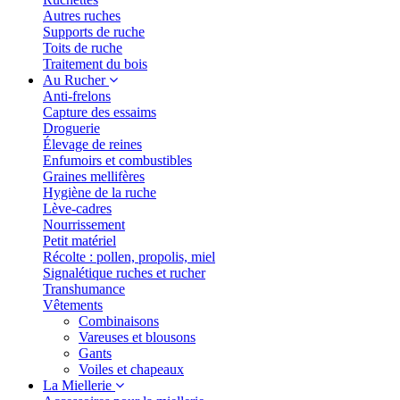
Autres ruches
Supports de ruche
Toits de ruche
Traitement du bois
Au Rucher
Anti-frelons
Capture des essaims
Droguerie
Élevage de reines
Enfumoirs et combustibles
Graines mellifères
Hygiène de la ruche
Lève-cadres
Nourrissement
Petit matériel
Récolte : pollen, propolis, miel
Signalétique ruches et rucher
Transhumance
Vêtements
Combinaisons
Vareuses et blousons
Gants
Voiles et chapeaux
La Miellerie