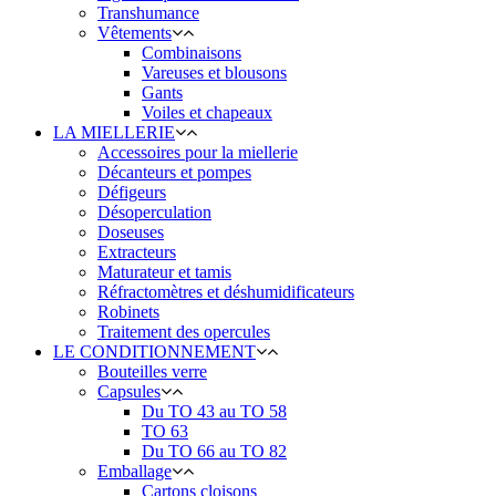
Transhumance
Vêtements
Combinaisons
Vareuses et blousons
Gants
Voiles et chapeaux
LA MIELLERIE
Accessoires pour la miellerie
Décanteurs et pompes
Défigeurs
Désoperculation
Doseuses
Extracteurs
Maturateur et tamis
Réfractomètres et déshumidificateurs
Robinets
Traitement des opercules
LE CONDITIONNEMENT
Bouteilles verre
Capsules
Du TO 43 au TO 58
TO 63
Du TO 66 au TO 82
Emballage
Cartons cloisons