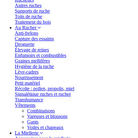
Autres ruches
Supports de ruche
Toits de ruche
Traitement du bois
Au Rucher
Anti-frelons
Capture des essaims
Droguerie
Élevage de reines
Enfumoirs et combustibles
Graines mellifères
Hygiène de la ruche
Lève-cadres
Nourrissement
Petit matériel
Récolte : pollen, propolis, miel
Signalétique ruches et rucher
Transhumance
Vêtements
Combinaisons
Vareuses et blousons
Gants
Voiles et chapeaux
La Miellerie