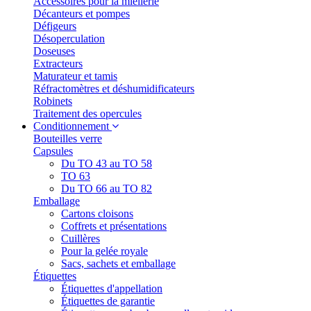
Accessoires pour la miellerie
Décanteurs et pompes
Défigeurs
Désoperculation
Doseuses
Extracteurs
Maturateur et tamis
Réfractomètres et déshumidificateurs
Robinets
Traitement des opercules
Conditionnement
Bouteilles verre
Capsules
Du TO 43 au TO 58
TO 63
Du TO 66 au TO 82
Emballage
Cartons cloisons
Coffrets et présentations
Cuillères
Pour la gelée royale
Sacs, sachets et emballage
Étiquettes
Étiquettes d'appellation
Étiquettes de garantie