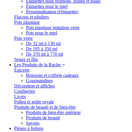
Étiquettes pour bonbons, pollen et poids
Étiquettes pour le miel
Personnalisation d'étiquettes
Flacons et piluliers
Pots plastique
Pots plastique imitation verre
Pots pour le miel
Pots verre
De 32 ml à 130 ml
De 195 à 350 ml
De 370 ml à 770 ml
Seaux et fûts
Les Produits de la Ruche
Épicerie
Boissons et coffrets cadeaux
Gourmandises
Décoration et affiches
Confiseries
Livres
Pollen et gelée royale
Produits de beauté et de bien-être
Produits de bien-être intérieur
Produits de beauté
Savons
Pièges à frelons