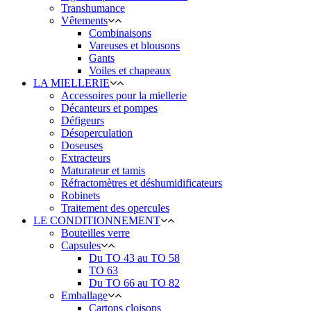
Transhumance
Vêtements
Combinaisons
Vareuses et blousons
Gants
Voiles et chapeaux
LA MIELLERIE
Accessoires pour la miellerie
Décanteurs et pompes
Défigeurs
Désoperculation
Doseuses
Extracteurs
Maturateur et tamis
Réfractomètres et déshumidificateurs
Robinets
Traitement des opercules
LE CONDITIONNEMENT
Bouteilles verre
Capsules
Du TO 43 au TO 58
TO 63
Du TO 66 au TO 82
Emballage
Cartons cloisons