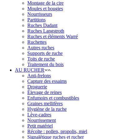
Montage de la cire
Moules et bougies
Nourrisseurs
Partitions
Ruches Dadant
Ruches Langstroth
Ruches et éléments Warré
Ruchettes
Autres ruches
Supports de ruche
Toits de ruche
Traitement du bois
AU RUCHER
Anti-frelons
Capture des essaims
Droguerie
Élevage de reines
Enfumoirs et combustibles
Graines mellifères
Hygiène de la ruche
Lève-cadres
Nourrissement
Petit matériel
Récolte : pollen, propolis, miel
Signalétique ruches et rucher