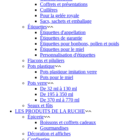
Coffrets et présentations
Cuillères
Pour la gelée royale
Sacs, sachets et emballage
Étiquettes
Étiquettes d'appellation
Étiquettes de garantie
Étiquettes pour bonbons, pollen et poids
Étiquettes pour le miel
Personnalisation d'étiquettes
Flacons et piluliers
Pots plastique
Pots plastique imitation verre
Pots pour le miel
Pots verre
De 32 ml à 130 ml
De 195 à 350 ml
De 370 ml à 770 ml
Seaux et fûts
LES PRODUITS DE LA RUCHE
Épicerie
Boissons et coffrets cadeaux
Gourmandises
Décoration et affiches
Confiseries