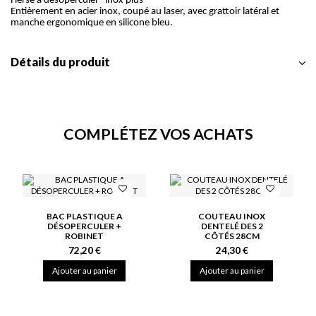
Herse à désoperculer "inox plus"
Entièrement en acier inox, coupé au laser, avec grattoir latéral et
manche ergonomique en silicone bleu.
Détails du produit
COMPLÉTEZ VOS ACHATS
BAC PLASTIQUE A
COUTEAU INOX
DÉSOPERCULER +
DENTELÉ DES 2
ROBINET
CÔTÉS 28CM
72,20 €
24,30 €
Ajouter au panier
Ajouter au panier