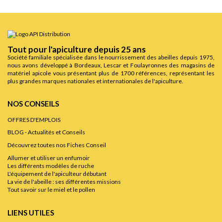
Tout pour l'apiculture depuis 25 ans
Société familiale spécialisée dans le nourrissement des abeilles depuis 1975,
nous avons développé à Bordeaux, Lescar et Foulayronnes des magasins de
matériel apicole vous présentant plus de 1700 références, représentant les
plus grandes marques nationales et internationales de l'apiculture.
NOS CONSEILS
OFFRES D'EMPLOIS
BLOG - Actualités et Conseils
Découvrez toutes nos Fiches Conseil
Allumer et utiliser un enfumoir
Les différents modèles de ruche
L'équipement de l'apiculteur débutant
La vie de l'abeille : ses différentes missions
Tout savoir sur le miel et le pollen
LIENS UTILES