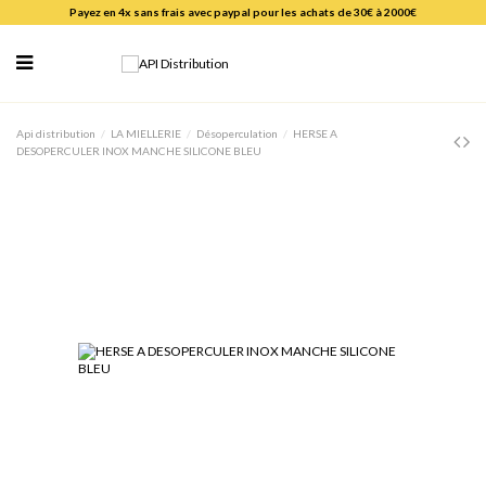
Payez en 4x sans frais avec paypal pour les achats de 30€ à 2000€
Api distribution
LA MIELLERIE
Désoperculation
HERSE A
DESOPERCULER INOX MANCHE SILICONE BLEU