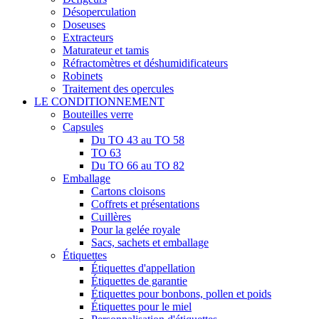
Désoperculation
Doseuses
Extracteurs
Maturateur et tamis
Réfractomètres et déshumidificateurs
Robinets
Traitement des opercules
LE CONDITIONNEMENT
Bouteilles verre
Capsules
Du TO 43 au TO 58
TO 63
Du TO 66 au TO 82
Emballage
Cartons cloisons
Coffrets et présentations
Cuillères
Pour la gelée royale
Sacs, sachets et emballage
Étiquettes
Étiquettes d'appellation
Étiquettes de garantie
Étiquettes pour bonbons, pollen et poids
Étiquettes pour le miel