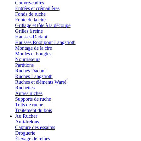
Couvre-cadres
Entrées et crémaillères
Fonds de ruche
Fonte de la cire
Grillage et tôle à la découpe
Grilles à reine
Hausses Dadant
Hausses Root pour Langstroth
Montage de la cire
Moules et bougies
Nourrisseurs
Partitions
Ruches Dadant
Ruches Langstroth
Ruches et éléments Warré
Ruchettes
Autres ruches
Supports de ruche
Toits de ruche
Traitement du bois
Au Rucher
Anti-frelons
Capture des essaims
Droguerie
Élevage de reines