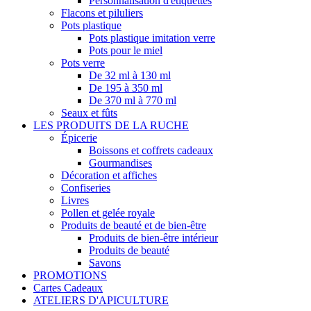
Personnalisation d'étiquettes
Flacons et piluliers
Pots plastique
Pots plastique imitation verre
Pots pour le miel
Pots verre
De 32 ml à 130 ml
De 195 à 350 ml
De 370 ml à 770 ml
Seaux et fûts
LES PRODUITS DE LA RUCHE
Épicerie
Boissons et coffrets cadeaux
Gourmandises
Décoration et affiches
Confiseries
Livres
Pollen et gelée royale
Produits de beauté et de bien-être
Produits de bien-être intérieur
Produits de beauté
Savons
PROMOTIONS
Cartes Cadeaux
ATELIERS D'APICULTURE