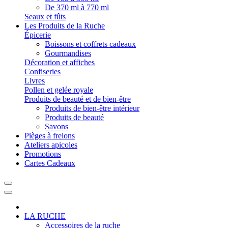
De 370 ml à 770 ml
Seaux et fûts
Les Produits de la Ruche
Épicerie
Boissons et coffrets cadeaux
Gourmandises
Décoration et affiches
Confiseries
Livres
Pollen et gelée royale
Produits de beauté et de bien-être
Produits de bien-être intérieur
Produits de beauté
Savons
Pièges à frelons
Ateliers apicoles
Promotions
Cartes Cadeaux
LA RUCHE
Accessoires de la ruche