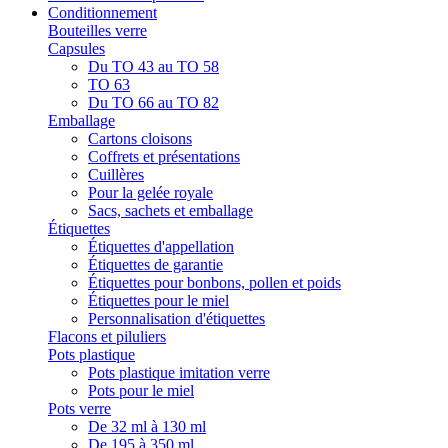
Conditionnement
Bouteilles verre
Capsules
Du TO 43 au TO 58
TO 63
Du TO 66 au TO 82
Emballage
Cartons cloisons
Coffrets et présentations
Cuillères
Pour la gelée royale
Sacs, sachets et emballage
Étiquettes
Étiquettes d'appellation
Étiquettes de garantie
Étiquettes pour bonbons, pollen et poids
Étiquettes pour le miel
Personnalisation d'étiquettes
Flacons et piluliers
Pots plastique
Pots plastique imitation verre
Pots pour le miel
Pots verre
De 32 ml à 130 ml
De 195 à 350 ml