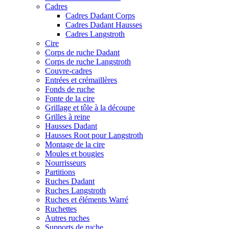
Cadres
Cadres Dadant Corps
Cadres Dadant Hausses
Cadres Langstroth
Cire
Corps de ruche Dadant
Corps de ruche Langstroth
Couvre-cadres
Entrées et crémaillères
Fonds de ruche
Fonte de la cire
Grillage et tôle à la découpe
Grilles à reine
Hausses Dadant
Hausses Root pour Langstroth
Montage de la cire
Moules et bougies
Nourrisseurs
Partitions
Ruches Dadant
Ruches Langstroth
Ruches et éléments Warré
Ruchettes
Autres ruches
Supports de ruche