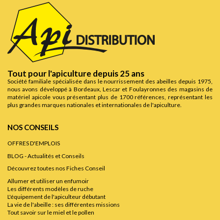
Tout pour l'apiculture depuis 25 ans
Société familiale spécialisée dans le nourrissement des abeilles depuis 1975,
nous avons développé à Bordeaux, Lescar et Foulayronnes des magasins de
matériel apicole vous présentant plus de 1700 références, représentant les
plus grandes marques nationales et internationales de l'apiculture.
NOS CONSEILS
OFFRES D'EMPLOIS
BLOG - Actualités et Conseils
Découvrez toutes nos Fiches Conseil
Allumer et utiliser un enfumoir
Les différents modèles de ruche
L'équipement de l'apiculteur débutant
La vie de l'abeille : ses différentes missions
Tout savoir sur le miel et le pollen