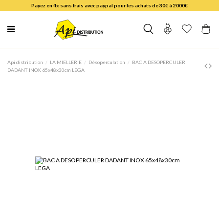
Payez en 4x sans frais avec paypal pour les achats de 30€ à 2000€
Api distribution
LA MIELLERIE
Désoperculation
BAC A DESOPERCULER
DADANT INOX 65x48x30cm LEGA