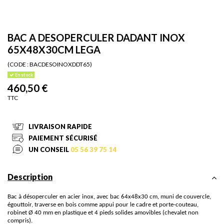
BAC A DESOPERCULER DADANT INOX
65X48X30CM LEGA
(CODE :
BACDESOINOXDDT65)
En stock
460,50 €
TTC
LIVRAISON RAPIDE
PAIEMENT SÉCURISÉ
UN CONSEIL
05 56 39 75 14
Description
Bac à désoperculer en acier inox, avec bac 64x48x30 cm, muni de couvercle,
égouttoir, traverse en bois comme appui pour le cadre et porte-couteau,
robinet Ø 40 mm en plastique et 4 pieds solides amovibles (chevalet non
compris).