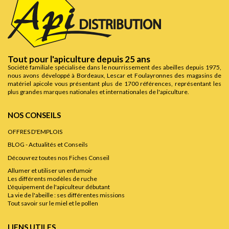
Tout pour l'apiculture depuis 25 ans
Société familiale spécialisée dans le nourrissement des abeilles depuis 1975,
nous avons développé à Bordeaux, Lescar et Foulayronnes des magasins de
matériel apicole vous présentant plus de 1700 références, représentant les
plus grandes marques nationales et internationales de l'apiculture.
NOS CONSEILS
OFFRES D'EMPLOIS
BLOG - Actualités et Conseils
Découvrez toutes nos Fiches Conseil
Allumer et utiliser un enfumoir
Les différents modèles de ruche
L'équipement de l'apiculteur débutant
La vie de l'abeille : ses différentes missions
Tout savoir sur le miel et le pollen
LIENS UTILES