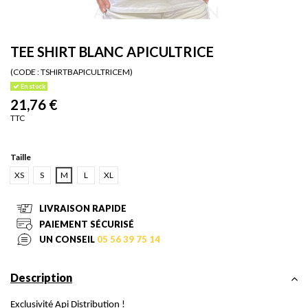
TEE SHIRT BLANC APICULTRICE
(CODE :
TSHIRTBAPICULTRICEM)
En stock
21,76 €
TTC
Taille
XS
S
M
L
XL
LIVRAISON RAPIDE
PAIEMENT SÉCURISÉ
UN CONSEIL
05 56 39 75 14
Description
Exclusivité Api Distribution !