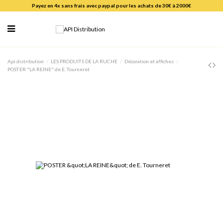
Payez en 4x sans frais avec paypal pour les achats de 30€ à 2000€
Api distribution
LES PRODUITS DE LA RUCHE
Décoration et affiches
POSTER "LA REINE" de E. Tourneret