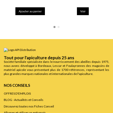
Ajouter au panier
Voir
Tout pour l'apiculture depuis 25 ans
Société familiale spécialisée dans le nourrissement des abeilles depuis 1975,
nous avons développé à Bordeaux, Lescar et Foulayronnes des magasins de
matériel apicole vous présentant plus de 1700 références, représentant les
plus grandes marques nationales et internationales de l'apiculture.
NOS CONSEILS
OFFRES D'EMPLOIS
BLOG - Actualités et Conseils
Découvrez toutes nos Fiches Conseil
Allumer et utiliser un enfumoir