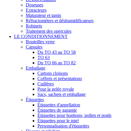
Doseuses
Extracteurs
Maturateur et tamis
Réfractomètres et déshumidificateurs
Robinets
Traitement des opercules
LE CONDITIONNEMENT
Bouteilles verre
Capsules
Du TO 43 au TO 58
TO 63
Du TO 66 au TO 82
Emballage
Cartons cloisons
Coffrets et présentations
Cuillères
Pour la gelée royale
Sacs, sachets et emballage
Étiquettes
Étiquettes d'appellation
Étiquettes de garantie
Étiquettes pour bonbons, pollen et poids
Étiquettes pour le miel
Personnalisation d'étiquettes