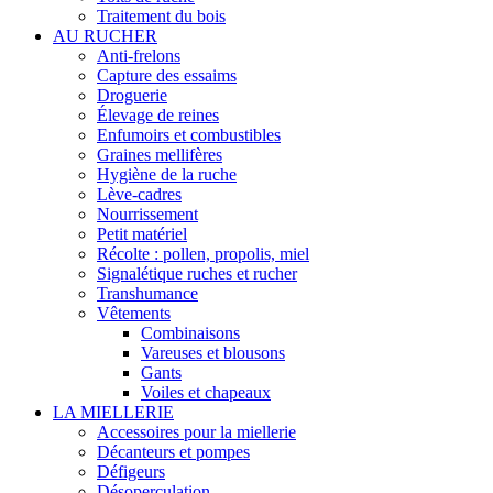
Traitement du bois
AU RUCHER
Anti-frelons
Capture des essaims
Droguerie
Élevage de reines
Enfumoirs et combustibles
Graines mellifères
Hygiène de la ruche
Lève-cadres
Nourrissement
Petit matériel
Récolte : pollen, propolis, miel
Signalétique ruches et rucher
Transhumance
Vêtements
Combinaisons
Vareuses et blousons
Gants
Voiles et chapeaux
LA MIELLERIE
Accessoires pour la miellerie
Décanteurs et pompes
Défigeurs
Désoperculation