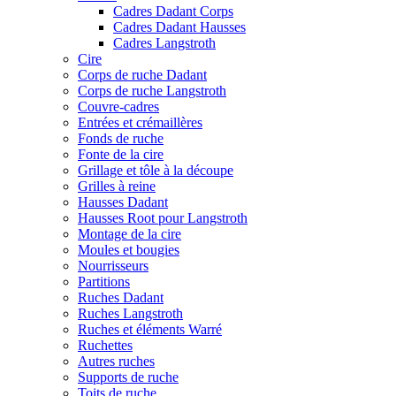
Cadres Dadant Corps
Cadres Dadant Hausses
Cadres Langstroth
Cire
Corps de ruche Dadant
Corps de ruche Langstroth
Couvre-cadres
Entrées et crémaillères
Fonds de ruche
Fonte de la cire
Grillage et tôle à la découpe
Grilles à reine
Hausses Dadant
Hausses Root pour Langstroth
Montage de la cire
Moules et bougies
Nourrisseurs
Partitions
Ruches Dadant
Ruches Langstroth
Ruches et éléments Warré
Ruchettes
Autres ruches
Supports de ruche
Toits de ruche