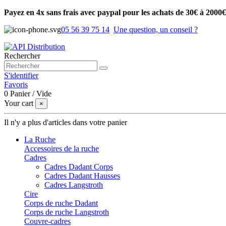
Payez en 4x sans frais avec paypal pour les achats de 30€ à 2000€
05 56 39 75 14
Une question, un conseil ?
Rechercher
S'identifier
Favoris
0
Panier
/
Vide
Your cart
×
Il n'y a plus d'articles dans votre panier
La Ruche
Accessoires de la ruche
Cadres
Cadres Dadant Corps
Cadres Dadant Hausses
Cadres Langstroth
Cire
Corps de ruche Dadant
Corps de ruche Langstroth
Couvre-cadres