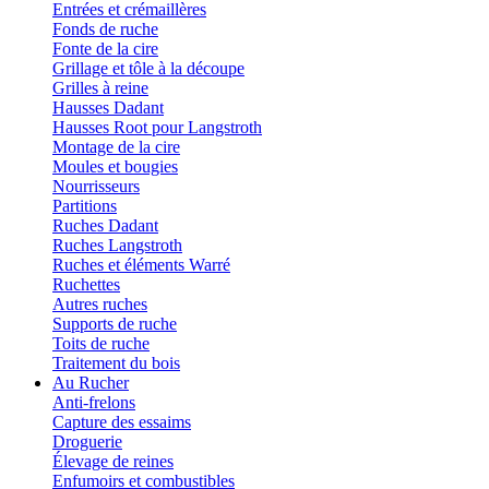
Entrées et crémaillères
Fonds de ruche
Fonte de la cire
Grillage et tôle à la découpe
Grilles à reine
Hausses Dadant
Hausses Root pour Langstroth
Montage de la cire
Moules et bougies
Nourrisseurs
Partitions
Ruches Dadant
Ruches Langstroth
Ruches et éléments Warré
Ruchettes
Autres ruches
Supports de ruche
Toits de ruche
Traitement du bois
Au Rucher
Anti-frelons
Capture des essaims
Droguerie
Élevage de reines
Enfumoirs et combustibles