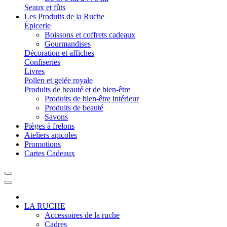
Seaux et fûts
Les Produits de la Ruche
Épicerie
Boissons et coffrets cadeaux
Gourmandises
Décoration et affiches
Confiseries
Livres
Pollen et gelée royale
Produits de beauté et de bien-être
Produits de bien-être intérieur
Produits de beauté
Savons
Pièges à frelons
Ateliers apicoles
Promotions
Cartes Cadeaux
LA RUCHE
Accessoires de la ruche
Cadres