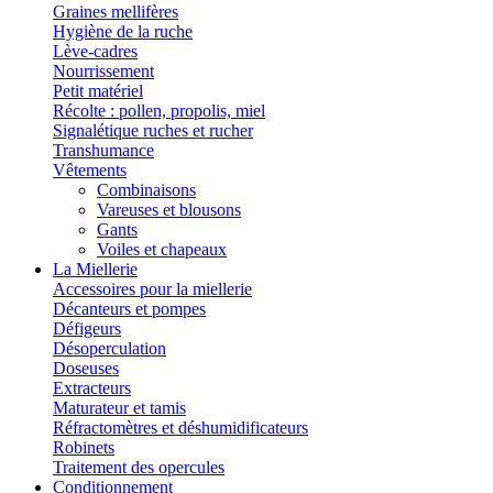
Graines mellifères
Hygiène de la ruche
Lève-cadres
Nourrissement
Petit matériel
Récolte : pollen, propolis, miel
Signalétique ruches et rucher
Transhumance
Vêtements
Combinaisons
Vareuses et blousons
Gants
Voiles et chapeaux
La Miellerie
Accessoires pour la miellerie
Décanteurs et pompes
Défigeurs
Désoperculation
Doseuses
Extracteurs
Maturateur et tamis
Réfractomètres et déshumidificateurs
Robinets
Traitement des opercules
Conditionnement