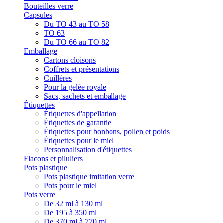
Bouteilles verre
Capsules
Du TO 43 au TO 58
TO 63
Du TO 66 au TO 82
Emballage
Cartons cloisons
Coffrets et présentations
Cuillères
Pour la gelée royale
Sacs, sachets et emballage
Étiquettes
Étiquettes d'appellation
Étiquettes de garantie
Étiquettes pour bonbons, pollen et poids
Étiquettes pour le miel
Personnalisation d'étiquettes
Flacons et piluliers
Pots plastique
Pots plastique imitation verre
Pots pour le miel
Pots verre
De 32 ml à 130 ml
De 195 à 350 ml
De 370 ml à 770 ml