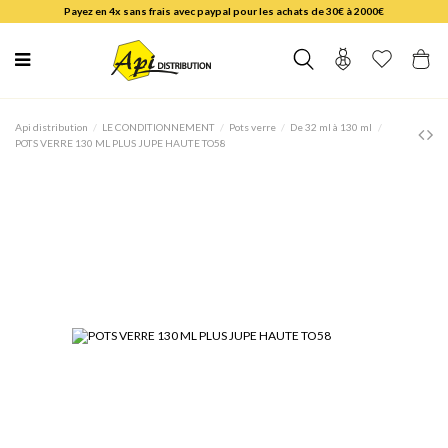
Payez en 4x sans frais avec paypal pour les achats de 30€ à 2000€
Api distribution
LE CONDITIONNEMENT
Pots verre
De 32 ml à 130 ml
POTS VERRE 130 ML PLUS JUPE HAUTE TO58