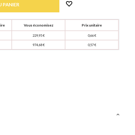
 PANIER
ire
Vous économisez
Prix unitaire
229,95 €
0,66 €
974,68 €
0,57 €