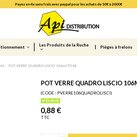
Payez en 4x sans frais avec paypal pour les achats de 30€ à 2000€
Les Produits de la Ruche
itionnement
Pièges à frelons
 ml
POT VERRE QUADRO LISCIO 106ml TO48
POT VERRE QUADRO LISCIO 106
(CODE :
PVERRE106QUADROLISCI)
En stock
0,88 €
TTC