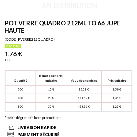
POT VERRE QUADRO 212ML TO 66 JUPE
HAUTE
(CODE :
PVERRE212QUADRO)
En stock
1,76 €
TTC
Remise sur prix
Quantité
unitaire
Vous économisez
Prix unitaire
200
10%
35,28 €
1,59 €
400
20%
141,12 €
1,41 €
800
30%
423,36 €
1,23 €
* tarifs dégressifs hors promotions
LIVRAISON RAPIDE
PAIEMENT SÉCURISÉ