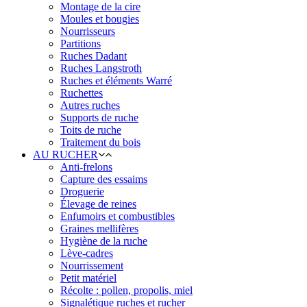
Montage de la cire
Moules et bougies
Nourrisseurs
Partitions
Ruches Dadant
Ruches Langstroth
Ruches et éléments Warré
Ruchettes
Autres ruches
Supports de ruche
Toits de ruche
Traitement du bois
AU RUCHER
Anti-frelons
Capture des essaims
Droguerie
Élevage de reines
Enfumoirs et combustibles
Graines mellifères
Hygiène de la ruche
Lève-cadres
Nourrissement
Petit matériel
Récolte : pollen, propolis, miel
Signalétique ruches et rucher