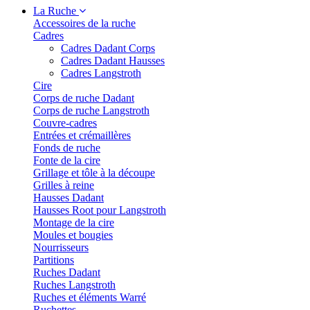
La Ruche
Accessoires de la ruche
Cadres
Cadres Dadant Corps
Cadres Dadant Hausses
Cadres Langstroth
Cire
Corps de ruche Dadant
Corps de ruche Langstroth
Couvre-cadres
Entrées et crémaillères
Fonds de ruche
Fonte de la cire
Grillage et tôle à la découpe
Grilles à reine
Hausses Dadant
Hausses Root pour Langstroth
Montage de la cire
Moules et bougies
Nourrisseurs
Partitions
Ruches Dadant
Ruches Langstroth
Ruches et éléments Warré
Ruchettes