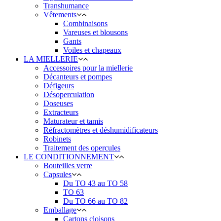
Transhumance
Vêtements
Combinaisons
Vareuses et blousons
Gants
Voiles et chapeaux
LA MIELLERIE
Accessoires pour la miellerie
Décanteurs et pompes
Défigeurs
Désoperculation
Doseuses
Extracteurs
Maturateur et tamis
Réfractomètres et déshumidificateurs
Robinets
Traitement des opercules
LE CONDITIONNEMENT
Bouteilles verre
Capsules
Du TO 43 au TO 58
TO 63
Du TO 66 au TO 82
Emballage
Cartons cloisons