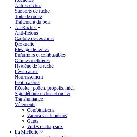
Autres ruches
Supports de ruche
Toits de ruche
Traitement du bois
Au Rucher
Anti-frelons
Capture des essaims
Droguerie
Élevage de reines
Enfumoirs et combustibles
Graines mellifères
Hygiène de la ruche
Lève-cadres
Nourrissement
Petit matériel
Récolte : pollen, propolis, miel
Signalétique ruches et rucher
Transhumance
Vêtements
Combinaisons
Vareuses et blousons
Gants
Voiles et chapeaux
La Miellerie