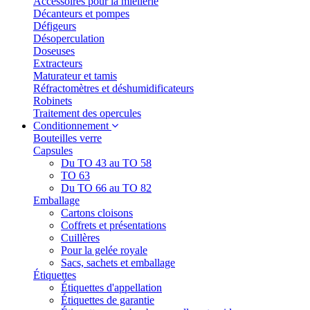
Accessoires pour la miellerie
Décanteurs et pompes
Défigeurs
Désoperculation
Doseuses
Extracteurs
Maturateur et tamis
Réfractomètres et déshumidificateurs
Robinets
Traitement des opercules
Conditionnement
Bouteilles verre
Capsules
Du TO 43 au TO 58
TO 63
Du TO 66 au TO 82
Emballage
Cartons cloisons
Coffrets et présentations
Cuillères
Pour la gelée royale
Sacs, sachets et emballage
Étiquettes
Étiquettes d'appellation
Étiquettes de garantie