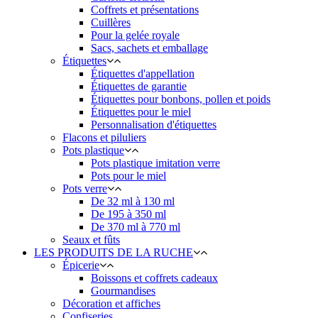
Coffrets et présentations
Cuillères
Pour la gelée royale
Sacs, sachets et emballage
Étiquettes
Étiquettes d'appellation
Étiquettes de garantie
Étiquettes pour bonbons, pollen et poids
Étiquettes pour le miel
Personnalisation d'étiquettes
Flacons et piluliers
Pots plastique
Pots plastique imitation verre
Pots pour le miel
Pots verre
De 32 ml à 130 ml
De 195 à 350 ml
De 370 ml à 770 ml
Seaux et fûts
LES PRODUITS DE LA RUCHE
Épicerie
Boissons et coffrets cadeaux
Gourmandises
Décoration et affiches
Confiseries