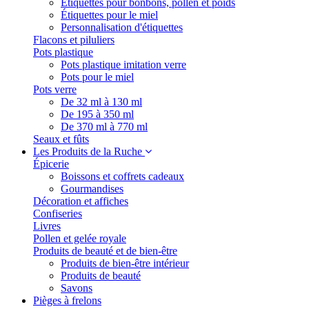
Étiquettes pour bonbons, pollen et poids
Étiquettes pour le miel
Personnalisation d'étiquettes
Flacons et piluliers
Pots plastique
Pots plastique imitation verre
Pots pour le miel
Pots verre
De 32 ml à 130 ml
De 195 à 350 ml
De 370 ml à 770 ml
Seaux et fûts
Les Produits de la Ruche
Épicerie
Boissons et coffrets cadeaux
Gourmandises
Décoration et affiches
Confiseries
Livres
Pollen et gelée royale
Produits de beauté et de bien-être
Produits de bien-être intérieur
Produits de beauté
Savons
Pièges à frelons