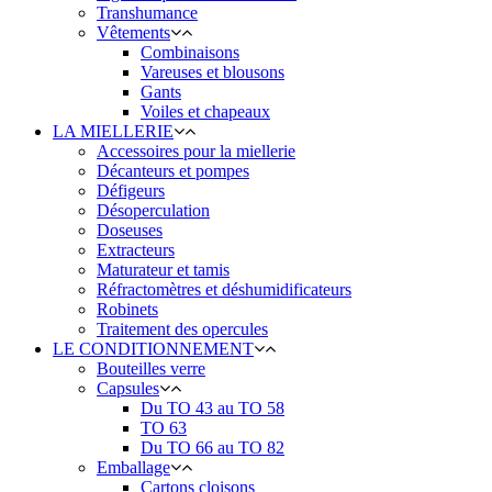
Transhumance
Vêtements
Combinaisons
Vareuses et blousons
Gants
Voiles et chapeaux
LA MIELLERIE
Accessoires pour la miellerie
Décanteurs et pompes
Défigeurs
Désoperculation
Doseuses
Extracteurs
Maturateur et tamis
Réfractomètres et déshumidificateurs
Robinets
Traitement des opercules
LE CONDITIONNEMENT
Bouteilles verre
Capsules
Du TO 43 au TO 58
TO 63
Du TO 66 au TO 82
Emballage
Cartons cloisons