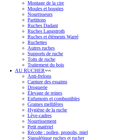
Montage de la cire
Moules et bougies
Nourrisseurs
Partitions
Ruches Dadant
Ruches Langstroth
Ruches et éléments Warré
Ruchettes
Autres ruches
Supports de ruche
Toits de ruche
Traitement du bois
AU RUCHER
Anti-frelons
Capture des essaims
Droguerie
Élevage de reines
Enfumoirs et combustibles
Graines mellifères
Hygiène de la ruche
Lève-cadres
Nourrissement
Petit matériel
Récolte : pollen, propolis, miel
Signalétique ruches et rucher