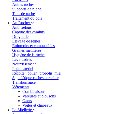
Autres ruches
Supports de ruche
Toits de ruche
Traitement du bois
Au Rucher
Anti-frelons
Capture des essaims
Droguerie
Élevage de reines
Enfumoirs et combustibles
Graines mellifères
Hygiène de la ruche
Lève-cadres
Nourrissement
Petit matériel
Récolte : pollen, propolis, miel
Signalétique ruches et rucher
Transhumance
Vêtements
Combinaisons
Vareuses et blousons
Gants
Voiles et chapeaux
La Miellerie