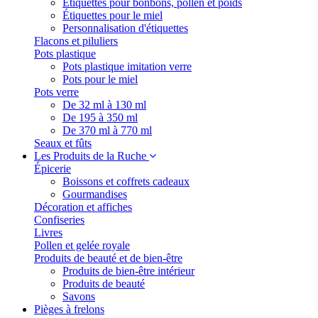
Étiquettes pour bonbons, pollen et poids
Étiquettes pour le miel
Personnalisation d'étiquettes
Flacons et piluliers
Pots plastique
Pots plastique imitation verre
Pots pour le miel
Pots verre
De 32 ml à 130 ml
De 195 à 350 ml
De 370 ml à 770 ml
Seaux et fûts
Les Produits de la Ruche
Épicerie
Boissons et coffrets cadeaux
Gourmandises
Décoration et affiches
Confiseries
Livres
Pollen et gelée royale
Produits de beauté et de bien-être
Produits de bien-être intérieur
Produits de beauté
Savons
Pièges à frelons