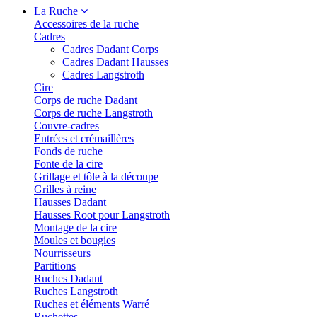
La Ruche
Accessoires de la ruche
Cadres
Cadres Dadant Corps
Cadres Dadant Hausses
Cadres Langstroth
Cire
Corps de ruche Dadant
Corps de ruche Langstroth
Couvre-cadres
Entrées et crémaillères
Fonds de ruche
Fonte de la cire
Grillage et tôle à la découpe
Grilles à reine
Hausses Dadant
Hausses Root pour Langstroth
Montage de la cire
Moules et bougies
Nourrisseurs
Partitions
Ruches Dadant
Ruches Langstroth
Ruches et éléments Warré
Ruchettes