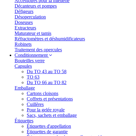
Accessoires pour la miellerie
Décanteurs et pompes
Défigeurs
Désoperculation
Doseuses
Extracteurs
Maturateur et tamis
Réfractomètres et déshumidificateurs
Robinets
Traitement des opercules
Conditionnement
Bouteilles verre
Capsules
Du TO 43 au TO 58
TO 63
Du TO 66 au TO 82
Emballage
Cartons cloisons
Coffrets et présentations
Cuillères
Pour la gelée royale
Sacs, sachets et emballage
Étiquettes
Étiquettes d'appellation
Étiquettes de garantie