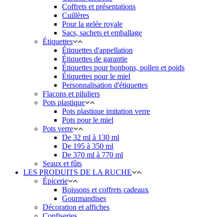
Coffrets et présentations
Cuillères
Pour la gelée royale
Sacs, sachets et emballage
Étiquettes
Étiquettes d'appellation
Étiquettes de garantie
Étiquettes pour bonbons, pollen et poids
Étiquettes pour le miel
Personnalisation d'étiquettes
Flacons et piluliers
Pots plastique
Pots plastique imitation verre
Pots pour le miel
Pots verre
De 32 ml à 130 ml
De 195 à 350 ml
De 370 ml à 770 ml
Seaux et fûts
LES PRODUITS DE LA RUCHE
Épicerie
Boissons et coffrets cadeaux
Gourmandises
Décoration et affiches
Confiseries