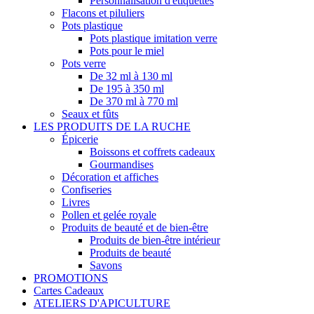
Personnalisation d'étiquettes
Flacons et piluliers
Pots plastique
Pots plastique imitation verre
Pots pour le miel
Pots verre
De 32 ml à 130 ml
De 195 à 350 ml
De 370 ml à 770 ml
Seaux et fûts
LES PRODUITS DE LA RUCHE
Épicerie
Boissons et coffrets cadeaux
Gourmandises
Décoration et affiches
Confiseries
Livres
Pollen et gelée royale
Produits de beauté et de bien-être
Produits de bien-être intérieur
Produits de beauté
Savons
PROMOTIONS
Cartes Cadeaux
ATELIERS D'APICULTURE