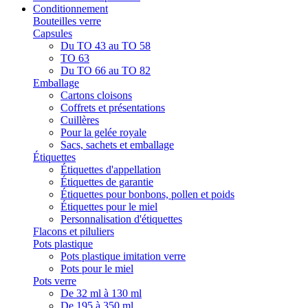
Conditionnement
Bouteilles verre
Capsules
Du TO 43 au TO 58
TO 63
Du TO 66 au TO 82
Emballage
Cartons cloisons
Coffrets et présentations
Cuillères
Pour la gelée royale
Sacs, sachets et emballage
Étiquettes
Étiquettes d'appellation
Étiquettes de garantie
Étiquettes pour bonbons, pollen et poids
Étiquettes pour le miel
Personnalisation d'étiquettes
Flacons et piluliers
Pots plastique
Pots plastique imitation verre
Pots pour le miel
Pots verre
De 32 ml à 130 ml
De 195 à 350 ml