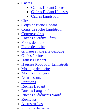
Cadres
Cadres Dadant Corps
Cadres Dadant Hausses
Cadres Langstroth
Cire
Corps de ruche Dadant
Corps de ruche Langstroth
Couvre-cadres
Entrées et crémaillères
Fonds de ruche
Fonte de la cire
Grillage et tôle à la découpe
Grilles à reine
Hausses Dadant
Hausses Root pour Langstroth
Montage de la cire
Moules et bougies
Nourrisseurs
Partitions
Ruches Dadant
Ruches Langstroth
Ruches et éléments Warré
Ruchettes
Autres ruches
Supports de ruche