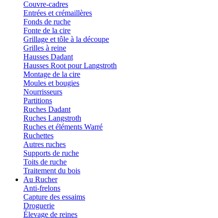
Couvre-cadres
Entrées et crémaillères
Fonds de ruche
Fonte de la cire
Grillage et tôle à la découpe
Grilles à reine
Hausses Dadant
Hausses Root pour Langstroth
Montage de la cire
Moules et bougies
Nourrisseurs
Partitions
Ruches Dadant
Ruches Langstroth
Ruches et éléments Warré
Ruchettes
Autres ruches
Supports de ruche
Toits de ruche
Traitement du bois
Au Rucher
Anti-frelons
Capture des essaims
Droguerie
Élevage de reines