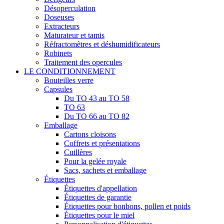
Désoperculation
Doseuses
Extracteurs
Maturateur et tamis
Réfractomètres et déshumidificateurs
Robinets
Traitement des opercules
LE CONDITIONNEMENT
Bouteilles verre
Capsules
Du TO 43 au TO 58
TO 63
Du TO 66 au TO 82
Emballage
Cartons cloisons
Coffrets et présentations
Cuillères
Pour la gelée royale
Sacs, sachets et emballage
Étiquettes
Étiquettes d'appellation
Étiquettes de garantie
Étiquettes pour bonbons, pollen et poids
Étiquettes pour le miel