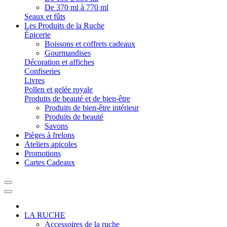
De 370 ml à 770 ml
Seaux et fûts
Les Produits de la Ruche
Épicerie
Boissons et coffrets cadeaux
Gourmandises
Décoration et affiches
Confiseries
Livres
Pollen et gelée royale
Produits de beauté et de bien-être
Produits de bien-être intérieur
Produits de beauté
Savons
Pièges à frelons
Ateliers apicoles
Promotions
Cartes Cadeaux
LA RUCHE
Accessoires de la ruche