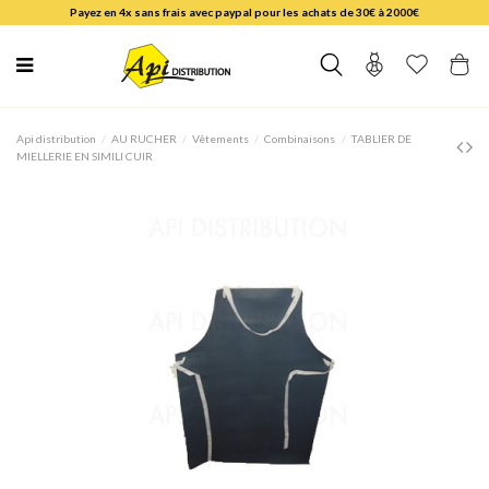
Payez en 4x sans frais avec paypal pour les achats de 30€ à 2000€
Api distribution
AU RUCHER
Vêtements
Combinaisons
TABLIER DE
MIELLERIE EN SIMILI CUIR