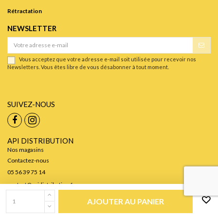
Rétractation
NEWSLETTER
Vous acceptez que votre adresse e-mail soit utilisée pour recevoir nos
Newsletters. Vous êtes libre de vous désabonner à tout moment.
SUIVEZ-NOUS
API DISTRIBUTION
Nos magasins
Contactez-nous
05 56 39 75 14
contact@apidistribution.fr
AJOUTER AU PANIER
©API Distribution 2024 - Créé par
L'Agence Web Cibleweb