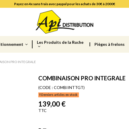
Payez en 4x sans frais avec paypal pour les achats de 30€ à 2000€
Les Produits de la Ruche
itionnement
Pièges à frelons
ISON PRO INTEGRALE
COMBINAISON PRO INTEGRALE
(CODE :
COMBIINTTGT)
Derniers articles en stock
139,00 €
TTC