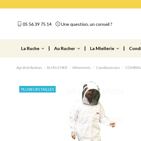
05 56 39 75 14
Une question, un conseil ?
La Ruche
Au Rucher
La Miellerie
Cond
Api distribution
AU RUCHER
Vêtements
Combinaisons
COMBINA
PLUSIEURS TAILLES