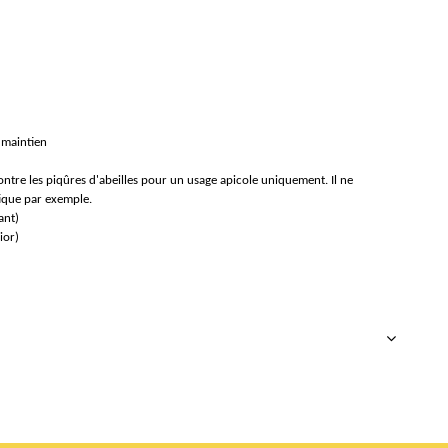
 maintien
ontre les piqûres d'abeilles pour un usage apicole uniquement. Il ne
tique par exemple.
ant)
ior)