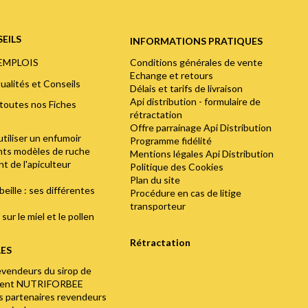
EILS
INFORMATIONS PRATIQUES
Conditions générales de vente
'EMPLOIS
Echange et retours
ualités et Conseils
Délais et tarifs de livraison
Api distribution - formulaire de
toutes nos Fiches
rétractation
Offre parrainage Api Distribution
utiliser un enfumoir
Programme fidélité
ents modèles de ruche
Mentions légales Api Distribution
t de l'apiculteur
Politique des Cookies
Plan du site
abeille : ses différentes
Procédure en cas de litige
transporteur
sur le miel et le pollen
Rétractation
LES
evendeurs du sirop de
ment NUTRIFORBEE
os partenaires revendeurs