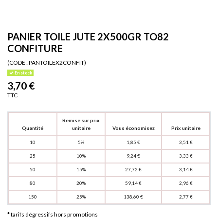
PANIER TOILE JUTE 2X500GR TO82
CONFITURE
(CODE :
PANTOILEX2CONFIT)
En stock
3,70 €
TTC
Remise sur prix
Quantité
unitaire
Vous économisez
Prix unitaire
10
5%
1,85 €
3,51 €
25
10%
9,24 €
3,33 €
50
15%
27,72 €
3,14 €
80
20%
59,14 €
2,96 €
150
25%
138,60 €
2,77 €
* tarifs dégressifs hors promotions