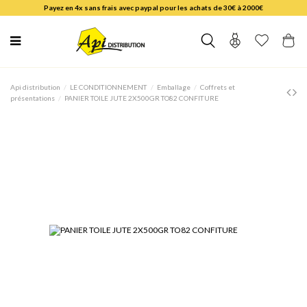
Payez en 4x sans frais avec paypal pour les achats de 30€ à 2000€
Api distribution
LE CONDITIONNEMENT
Emballage
Coffrets et
présentations
PANIER TOILE JUTE 2X500GR TO82 CONFITURE