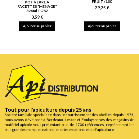
FRUIT /100
POT VERRE A
FACETTES "MENAGE"
29,35 €
324ml TO82
0,59 €
Ajouter au panier
Ajouter au panier
Tout pour l'apiculture depuis 25 ans
Société familiale spécialisée dans le nourrissement des abeilles depuis 1975,
nous avons développé à Bordeaux, Lescar et Foulayronnes des magasins de
matériel apicole vous présentant plus de 1700 références, représentant les
plus grandes marques nationales et internationales de l'apiculture.