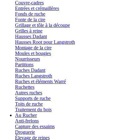
Couvre-cadres
Entrées et crémaillères
Fonds de ruche
Fonte de la cire
Grillage et tôle à la découpe
Grilles à reine
Hausses Dadant
Hausses Root pour Langstroth
Montage de la cire
Moules et bougies
Nourrisseurs
Partitions
Ruches Dadant
Ruches Langstroth
Ruches et éléments Warré
Ruchettes
Autres ruches
Supports de ruche
Toits de ruche
Traitement du bois
Au Rucher
Anti-frelons
Capture des essaims
Droguerie
Élevage de reines