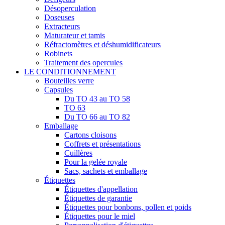
Désoperculation
Doseuses
Extracteurs
Maturateur et tamis
Réfractomètres et déshumidificateurs
Robinets
Traitement des opercules
LE CONDITIONNEMENT
Bouteilles verre
Capsules
Du TO 43 au TO 58
TO 63
Du TO 66 au TO 82
Emballage
Cartons cloisons
Coffrets et présentations
Cuillères
Pour la gelée royale
Sacs, sachets et emballage
Étiquettes
Étiquettes d'appellation
Étiquettes de garantie
Étiquettes pour bonbons, pollen et poids
Étiquettes pour le miel