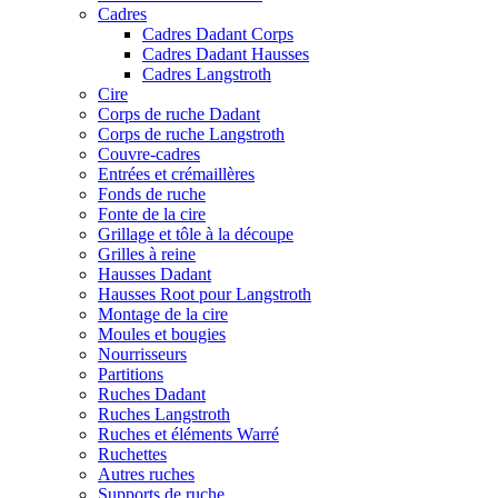
Cadres
Cadres Dadant Corps
Cadres Dadant Hausses
Cadres Langstroth
Cire
Corps de ruche Dadant
Corps de ruche Langstroth
Couvre-cadres
Entrées et crémaillères
Fonds de ruche
Fonte de la cire
Grillage et tôle à la découpe
Grilles à reine
Hausses Dadant
Hausses Root pour Langstroth
Montage de la cire
Moules et bougies
Nourrisseurs
Partitions
Ruches Dadant
Ruches Langstroth
Ruches et éléments Warré
Ruchettes
Autres ruches
Supports de ruche