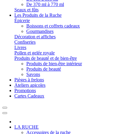
De 370 ml à 770 ml
Seaux et fûts
Les Produits de la Ruche
Épicerie
Boissons et coffrets cadeaux
Gourmandises
Décoration et affiches
Confiseries
Livres
Pollen et gelée royale
Produits de beauté et de bien-être
Produits de bien-être intérieur
Produits de beauté
Savons
Pièges à frelons
Ateliers apicoles
Promotions
Cartes Cadeaux
LA RUCHE
Accessoires de la ruche