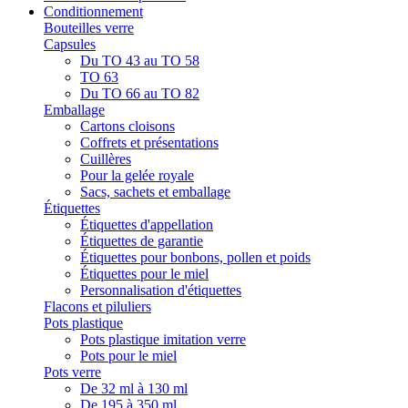
Conditionnement
Bouteilles verre
Capsules
Du TO 43 au TO 58
TO 63
Du TO 66 au TO 82
Emballage
Cartons cloisons
Coffrets et présentations
Cuillères
Pour la gelée royale
Sacs, sachets et emballage
Étiquettes
Étiquettes d'appellation
Étiquettes de garantie
Étiquettes pour bonbons, pollen et poids
Étiquettes pour le miel
Personnalisation d'étiquettes
Flacons et piluliers
Pots plastique
Pots plastique imitation verre
Pots pour le miel
Pots verre
De 32 ml à 130 ml
De 195 à 350 ml