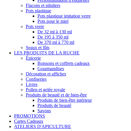
Personnalisation d'étiquettes
Flacons et piluliers
Pots plastique
Pots plastique imitation verre
Pots pour le miel
Pots verre
De 32 ml à 130 ml
De 195 à 350 ml
De 370 ml à 770 ml
Seaux et fûts
LES PRODUITS DE LA RUCHE
Épicerie
Boissons et coffrets cadeaux
Gourmandises
Décoration et affiches
Confiseries
Livres
Pollen et gelée royale
Produits de beauté et de bien-être
Produits de bien-être intérieur
Produits de beauté
Savons
PROMOTIONS
Cartes Cadeaux
ATELIERS D'APICULTURE