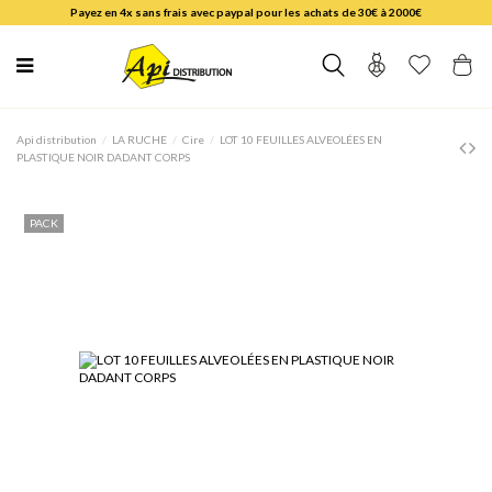
Payez en 4x sans frais avec paypal pour les achats de 30€ à 2000€
Api distribution
LA RUCHE
Cire
LOT 10 FEUILLES ALVEOLÉES EN
PLASTIQUE NOIR DADANT CORPS
PACK