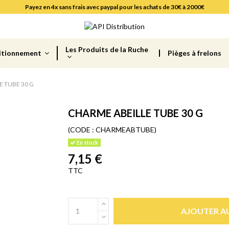
Payez en 4x sans frais avec paypal pour les achats de 30€ à 2000€
Les Produits de la Ruche
itionnement
Pièges à frelons
E TUBE 30 G
CHARME ABEILLE TUBE 30 G
(CODE :
CHARMEABTUBE)
En stock
7,15 €
TTC
AJOUTER AU