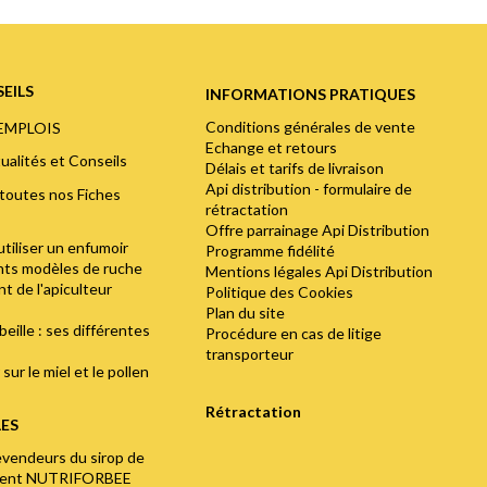
EILS
INFORMATIONS PRATIQUES
Conditions générales de vente
'EMPLOIS
Echange et retours
ualités et Conseils
Délais et tarifs de livraison
Api distribution - formulaire de
toutes nos Fiches
rétractation
Offre parrainage Api Distribution
utiliser un enfumoir
Programme fidélité
ents modèles de ruche
Mentions légales Api Distribution
t de l'apiculteur
Politique des Cookies
Plan du site
abeille : ses différentes
Procédure en cas de litige
transporteur
sur le miel et le pollen
Rétractation
LES
evendeurs du sirop de
ment NUTRIFORBEE