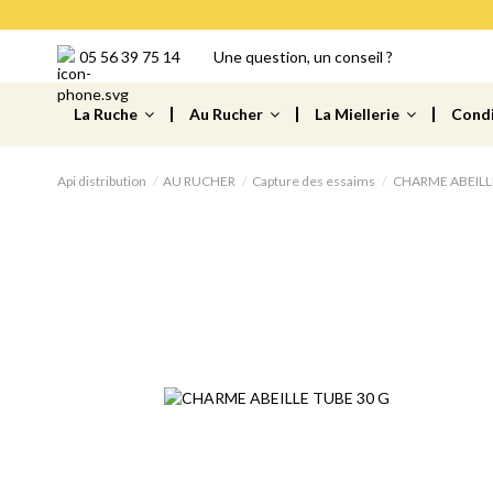
05 56 39 75 14
Une question, un conseil ?
La Ruche
Au Rucher
La Miellerie
Cond
Api distribution
AU RUCHER
Capture des essaims
CHARME ABEILL