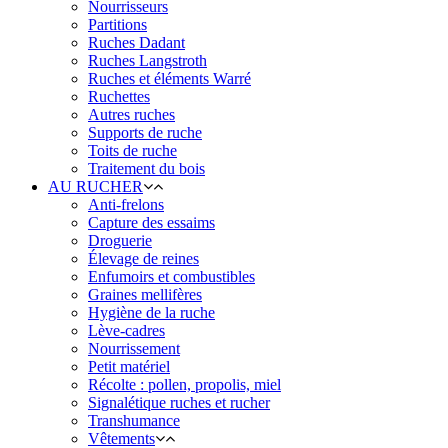
Nourrisseurs
Partitions
Ruches Dadant
Ruches Langstroth
Ruches et éléments Warré
Ruchettes
Autres ruches
Supports de ruche
Toits de ruche
Traitement du bois
AU RUCHER
Anti-frelons
Capture des essaims
Droguerie
Élevage de reines
Enfumoirs et combustibles
Graines mellifères
Hygiène de la ruche
Lève-cadres
Nourrissement
Petit matériel
Récolte : pollen, propolis, miel
Signalétique ruches et rucher
Transhumance
Vêtements