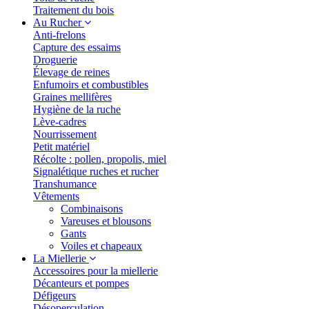
Traitement du bois
Au Rucher
Anti-frelons
Capture des essaims
Droguerie
Élevage de reines
Enfumoirs et combustibles
Graines mellifères
Hygiène de la ruche
Lève-cadres
Nourrissement
Petit matériel
Récolte : pollen, propolis, miel
Signalétique ruches et rucher
Transhumance
Vêtements
Combinaisons
Vareuses et blousons
Gants
Voiles et chapeaux
La Miellerie
Accessoires pour la miellerie
Décanteurs et pompes
Défigeurs
Désoperculation