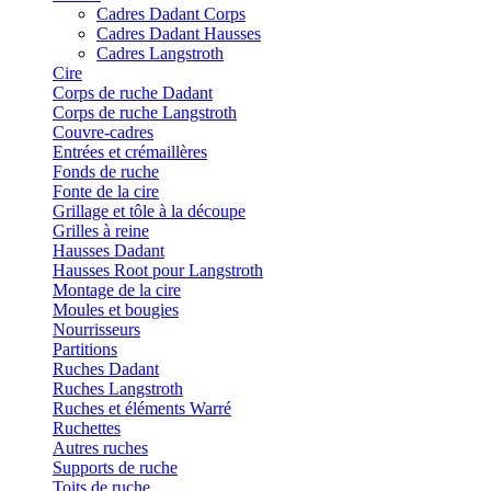
Cadres Dadant Corps
Cadres Dadant Hausses
Cadres Langstroth
Cire
Corps de ruche Dadant
Corps de ruche Langstroth
Couvre-cadres
Entrées et crémaillères
Fonds de ruche
Fonte de la cire
Grillage et tôle à la découpe
Grilles à reine
Hausses Dadant
Hausses Root pour Langstroth
Montage de la cire
Moules et bougies
Nourrisseurs
Partitions
Ruches Dadant
Ruches Langstroth
Ruches et éléments Warré
Ruchettes
Autres ruches
Supports de ruche
Toits de ruche