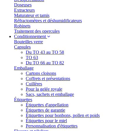
Doseuses
Extracteurs
Maturateur et tamis
Réfractomètres et déshumidificateurs
Robinets
Traitement des opercules
Conditionnement
Bouteilles verre
Capsules
Du TO 43 au TO 58
TO 63
Du TO 66 au TO 82
Emballage
Cartons cloisons
Coffrets et présentations
Cuillères
Pour la gelée royale
Sacs, sachets et emballage
Étiquettes
Étiquettes d'appellation
Étiquettes de garantie
Étiquettes pour bonbons, pollen et poids
Étiquettes pour le miel
Personnalisation d'étiquettes