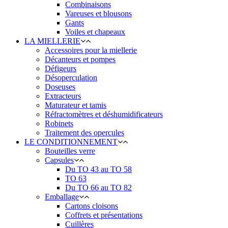
Combinaisons
Vareuses et blousons
Gants
Voiles et chapeaux
LA MIELLERIE
Accessoires pour la miellerie
Décanteurs et pompes
Défigeurs
Désoperculation
Doseuses
Extracteurs
Maturateur et tamis
Réfractomètres et déshumidificateurs
Robinets
Traitement des opercules
LE CONDITIONNEMENT
Bouteilles verre
Capsules
Du TO 43 au TO 58
TO 63
Du TO 66 au TO 82
Emballage
Cartons cloisons
Coffrets et présentations
Cuillères