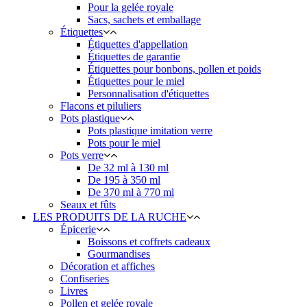
Pour la gelée royale
Sacs, sachets et emballage
Étiquettes
Étiquettes d'appellation
Étiquettes de garantie
Étiquettes pour bonbons, pollen et poids
Étiquettes pour le miel
Personnalisation d'étiquettes
Flacons et piluliers
Pots plastique
Pots plastique imitation verre
Pots pour le miel
Pots verre
De 32 ml à 130 ml
De 195 à 350 ml
De 370 ml à 770 ml
Seaux et fûts
LES PRODUITS DE LA RUCHE
Épicerie
Boissons et coffrets cadeaux
Gourmandises
Décoration et affiches
Confiseries
Livres
Pollen et gelée royale