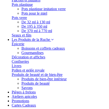
Flacons et piluliers
Pots plastique
Pots plastique imitation verre
Pots pour le miel
Pots verre
De 32 ml à 130 ml
De 195 à 350 ml
De 370 ml à 770 ml
Seaux et fûts
Les Produits de la Ruche
Épicerie
Boissons et coffrets cadeaux
Gourmandises
Décoration et affiches
Confiseries
Livres
Pollen et gelée royale
Produits de beauté et de bien-être
Produits de bien-être intérieur
Produits de beauté
Savons
Pièges à frelons
Ateliers apicoles
Promotions
Cartes Cadeaux