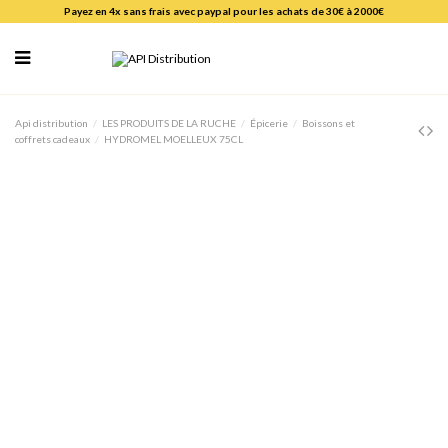
Payez en 4x sans frais avec paypal pour les achats de 30€ à 2000€
Api distribution
LES PRODUITS DE LA RUCHE
Épicerie
Boissons et
coffrets cadeaux
HYDROMEL MOELLEUX 75CL