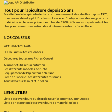
Tout pour l'apiculture depuis 25 ans
Société familiale spécialisée dans le nourrissement des abeilles depuis 1975,
nous avons développé à Bordeaux, Lescar et Foulayronnes des magasins de
matériel apicole vous présentant plus de 1700 références, représentant les
plus grandes marques nationales et internationales de l'apiculture.
NOS CONSEILS
OFFRES D'EMPLOIS
BLOG - Actualités et Conseils
Découvrez toutes nos Fiches Conseil
Allumer et utiliser un enfumoir
Les différents modèles de ruche
L'équipement de l'apiculteur débutant
La vie de l'abeille : ses différentes missions
Tout savoir sur le miel et le pollen
LIENS UTILES
Liste des revendeurs du sirop de nourrissement NUTRIFORBEE
Liste de nos partenaires revendeurs de matériel apicole