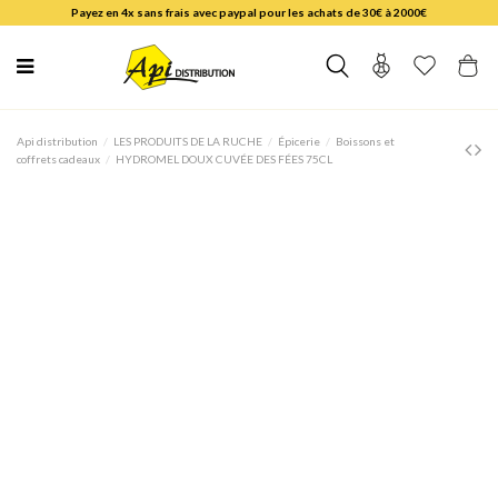
Payez en 4x sans frais avec paypal pour les achats de 30€ à 2000€
Api distribution
LES PRODUITS DE LA RUCHE
Épicerie
Boissons et
coffrets cadeaux
HYDROMEL DOUX CUVÉE DES FÉES 75CL