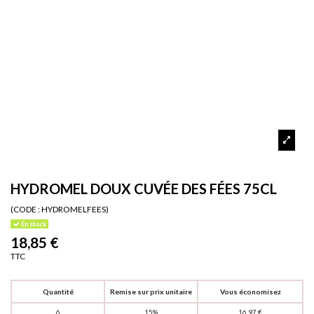
HYDROMEL DOUX CUVÉE DES FÉES 75CL
(CODE :
HYDROMELFEES)
En stock
18,85 €
TTC
Quantité
Remise sur prix unitaire
Vous économisez
6
15%
16,97 €