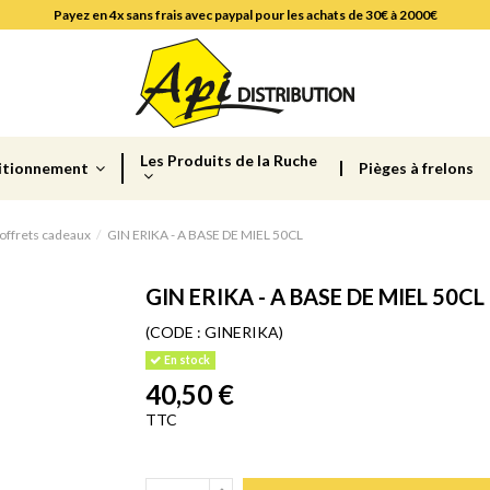
Payez en 4x sans frais avec paypal pour les achats de 30€ à 2000€
Les Produits de la Ruche
itionnement
Pièges à frelons
offrets cadeaux
GIN ERIKA - A BASE DE MIEL 50CL
GIN ERIKA - A BASE DE MIEL 50CL
(CODE :
GINERIKA)
En stock
40,50 €
TTC