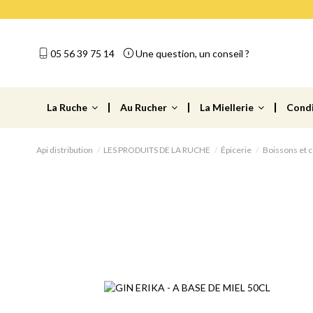
05 56 39 75 14
Une question, un conseil ?
La Ruche
Au Rucher
La Miellerie
Cond
Api distribution
LES PRODUITS DE LA RUCHE
Épicerie
Boissons et c