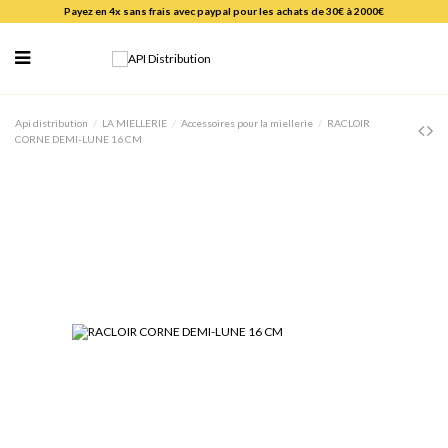
Payez en 4x sans frais avec paypal pour les achats de 30€ à 2000€
Api distribution
LA MIELLERIE
Accessoires pour la miellerie
RACLOIR
CORNE DEMI-LUNE 16 CM