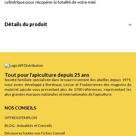
cylindrique pour récupérer la totalité de votre miel.
Détails du produit
Tout pour l'apiculture depuis 25 ans
Société familiale spécialisée dans le nourrissement des abeilles depuis 1975,
nous avons développé à Bordeaux, Lescar et Foulayronnes des magasins de
matériel apicole vous présentant plus de 1700 références, représentant les
plus grandes marques nationales et internationales de l'apiculture.
NOS CONSEILS
OFFRES D'EMPLOIS
BLOG - Actualités et Conseils
Découvrez toutes nos Fiches Conseil