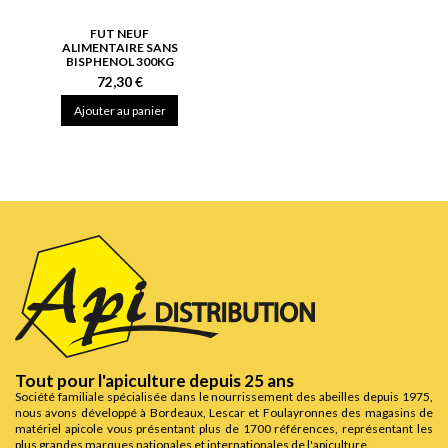
FUT NEUF
ALIMENTAIRE SANS
BISPHENOL 300KG
72,30 €
Ajouter au panier
Tout pour l'apiculture depuis 25 ans
Société familiale spécialisée dans le nourrissement des abeilles depuis 1975,
nous avons développé à Bordeaux, Lescar et Foulayronnes des magasins de
matériel apicole vous présentant plus de 1700 références, représentant les
plus grandes marques nationales et internationales de l'apiculture.