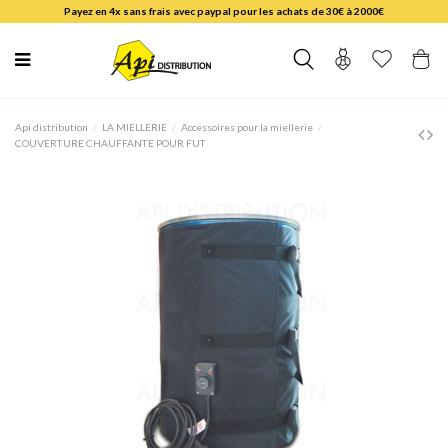
Payez en 4x sans frais avec paypal pour les achats de 30€ à 2000€
Api distribution
LA MIELLERIE
Accessoires pour la miellerie
COUVERTURE CHAUFFANTE POUR FUT